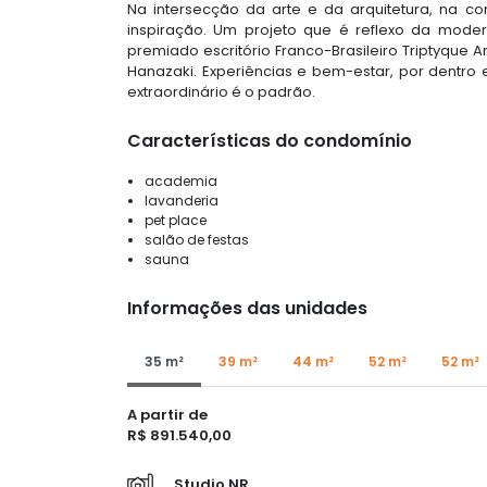
Na intersecção da arte e da arquitetura, na c
inspiração. Um projeto que é reflexo da mod
premiado escritório Franco-Brasileiro Triptyque 
Hanazaki. Experiências e bem-estar, por dentro 
extraordinário é o padrão.
Características do condomínio
academia
lavanderia
pet place
salão de festas
sauna
Informações das unidades
35 m²
39 m²
44 m²
52 m²
52 m²
A partir de
R$ 891.540,00
Studio NR