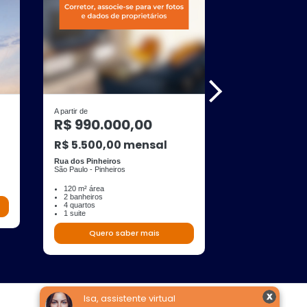
A partir de
A partir de
R$ 990.000,00
R$ 820.0
R$ 5.500,00 mensal
Rua João Lourenç
São Paulo - Vila No
Rua dos Pinheiros
São Paulo - Pinheiros
25 m² área
3 quartos
3 suites
120 m² área
2 banheiros
4 quartos
Quero s
1 suite
Quero saber mais
Isa, assistente virtual