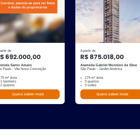
partir de
A partir de
$ 692.000,00
R$ 875.018,00
enida Santo Amaro
Alameda Gabriel Monteiro da Silva
o Paulo - Vila Nova Conceição
São Paulo - Jardim América
70 m² área
179 m² área
1 banheiro
3 quartos
2 quartos
3 suites
Quero saber mais
Quero saber mais