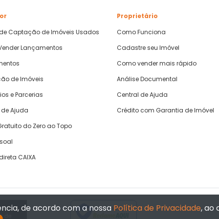
or
Proprietário
 de Captação de Imóveis Usados
Como Funciona
ender Lançamentos
Cadastre seu Imóvel
mentos
Como vender mais rápido
ão de Imóveis
Análise Documental
ios e Parcerias
Central de Ajuda
 de Ajuda
Crédito com Garantia de Imóvel
ratuito do Zero ao Topo
ssoal
direta CAIXA
iência, de acordo com a nossa
Política de Privacidade
, ao
Verificada por