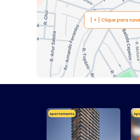
[ + ] Clique para na
Apartamento
Ap