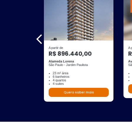
A partir de
A 
R$ 896.440,00
R
Alameda Lorena
Av
São Paulo - Jardim Paulista
Sã
23 m² área
6 banheiros
4 quartos
4 suites
Quero saber mais