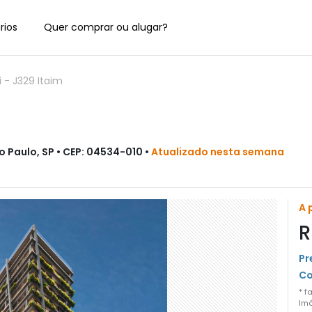
rios
Quer comprar ou alugar?
i
-
J329 Itaim
o Paulo, SP • CEP: 04534-010 •
Atualizado nesta semana
A 
R
Pr
Co
* f
Imó