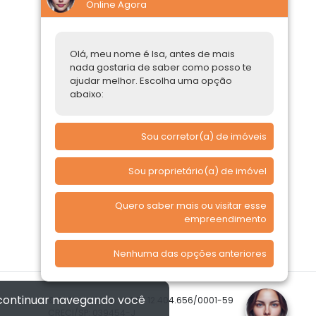
Online Agora
Construtoras
Parcerias Imobiliárias
Olá, meu nome é Isa, antes de mais
nada gostaria de saber como posso te
Comprar ou alugar
ajudar melhor. Escolha uma opção
abaixo:
Quero Comprar
Quero Alugar
Sou corretor(a) de imóveis
Sou proprietário(a) de imóvel
Quero saber mais ou visitar esse
empreendimento
Nenhuma das opções anteriores
 continuar navegando você
© 2026 Imóvelp • CNPJ 12.404.656/0001-59
CRECI/SP: 039454-J