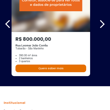
R$ 800.000,00
Rua Leomar João Corrêa
Tubarão - São Martinho
390.00 m² área
2 banheiros
3 quartos
Quero saber mais
Institucional