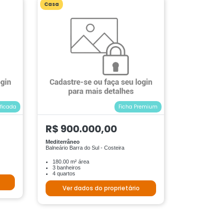
Casa
ificada
Ficha Premium
R$ 900.000,00
Mediterrâneo
Balneário Barra do Sul - Costeira
180.00 m² área
3 banheiros
4 quartos
Ver dados do proprietário