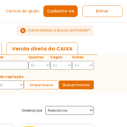
Central de ajuda
Cadastre-se
Entrar
Como realizar a Busca de Imóveis?
Venda direta da CAIXA
el
Quartos
Vagas
Suites
de captação
Limpar busca
Buscar imóveis
Ordenar por: