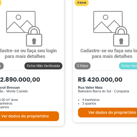
Casa
s
Ficha Não Verificada
3 Fotos
Ficha Ver
 2.890.000,00
R$ 420.000,00
osé Bressan
Rua Valter Maia
ão - Monte Castelo
Balneário Barra do Sul - Conquista
.00 m² área
4 banheiros
anheiros
3 quartos
uartos
Ver dados do proprietário
Ver dados do proprietário