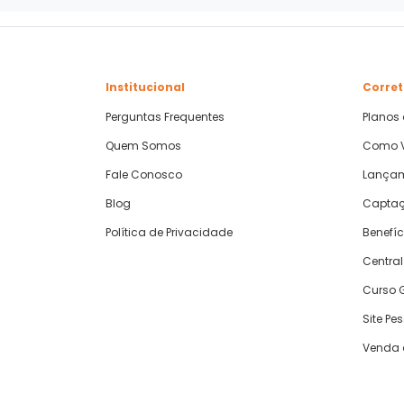
Institucional
Corret
Perguntas Frequentes
Planos
Quem Somos
Como V
Fale Conosco
Lança
Blog
Captaç
Política de Privacidade
Benefíc
Central
Curso G
Site Pe
Venda 