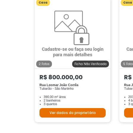
Casa
Casa
2 Fotos
Ficha Não Verificada
5 Foto
R$ 800.000,00
R$
Rua Leomar João Corrêa
Rua J
Tubarão - São Martinho
Tubar
390.00 m² área
203
2 banheiros
4 b
3 quartos
3 q
Ver dados do proprietário