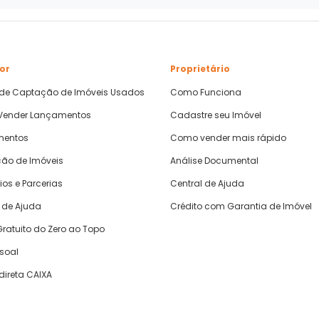
or
Proprietário
 de Captação de Imóveis Usados
Como Funciona
ender Lançamentos
Cadastre seu Imóvel
mentos
Como vender mais rápido
ão de Imóveis
Análise Documental
ios e Parcerias
Central de Ajuda
 de Ajuda
Crédito com Garantia de Imóvel
ratuito do Zero ao Topo
ssoal
direta CAIXA