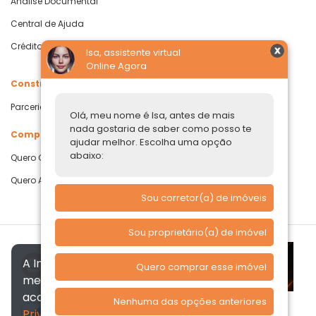
Análise Documental
Central de Ajuda
Crédito com Garantia de Imóvel
Isa, assistente virtual
Online Agora
Construtoras
Parcerias Imobiliárias
Olá, meu nome é Isa, antes de mais
nada gostaria de saber como posso te
Comprar ou alugar
ajudar melhor. Escolha uma opção
abaixo:
Quero Comprar
Quero Alugar
Sou corretor(a) de imóveis
Sou proprietário(a) de imóvel
A Imóvelp utiliza cookies para
Quero comprar esse imóvel
melhorar a sua experiência, de
acordo com a nossa
Política de
Nenhuma das opções anteriores
Privacidade
, ao continuar
Verificada por