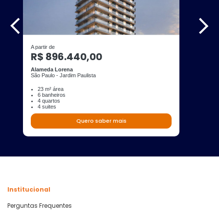
A partir de
R$ 896.440,00
Alameda Lorena
São Paulo - Jardim Paulista
23 m² área
6 banheiros
4 quartos
4 suites
Quero saber mais
Institucional
Perguntas Frequentes