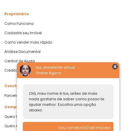
Proprietário
Como Funciona
Cadastre seu Imóvel
Como vender mais rápido
Análise Documental
Central de Ajuda
Isa, assistente virtual
Crédito com Garantia de Imóvel
Online Agora
Construtoras
Olá, meu nome é Isa, antes de mais
Parcerias Imobiliárias
nada gostaria de saber como posso te
ajudar melhor. Escolha uma opção
Comprar ou alugar
abaixo:
Quero Comprar
Quero Alugar
Sou corretor(a) de imóveis