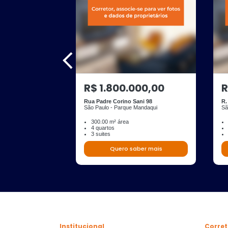
R$ 1.800.000,00
R
Rua Padre Corino Sani 98
R.
São Paulo - Parque Mandaqui
Sã
300.00 m² área
4 quartos
3 suites
Quero saber mais
Institucional
Corret