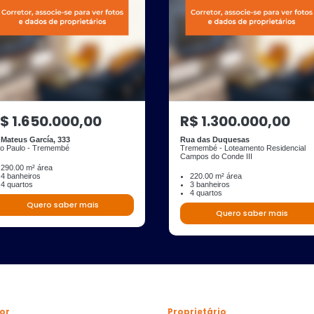
$ 1.650.000,00
R$ 1.300.000,00
 Mateus García, 333
Rua das Duquesas
o Paulo - Tremembé
Tremembé - Loteamento Residencial
Campos do Conde III
290.00 m² área
4 banheiros
220.00 m² área
4 quartos
3 banheiros
4 quartos
Quero saber mais
Quero saber mais
or
Proprietário