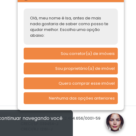
Parcerias Imobiliárias
Olá, meu nome é Isa, antes de mais
Comprar ou alugar
nada gostaria de saber como posso te
ajudar melhor. Escolha uma opção
Quero Comprar
abaixo:
Quero Alugar
Sou corretor(a) de imóveis
Sou proprietário(a) de imóvel
Quero comprar esse imóvel
Nenhuma das opções anteriores
 continuar navegando você
© 2026 Imóvelp • CNPJ 12.404.656/0001-59
CRECI/SP: 039454-J
CRECI/RJ: 12161-J