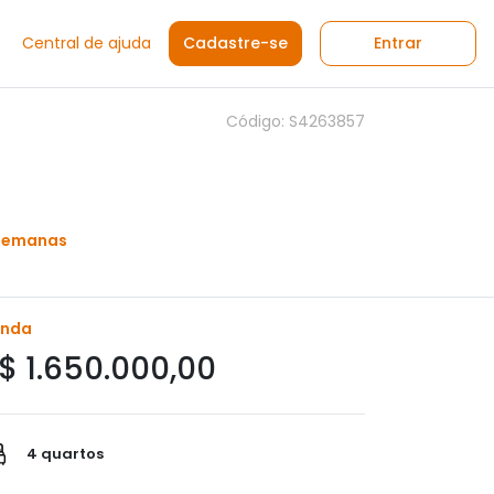
Central de ajuda
Cadastre-se
Entrar
Código: S4263857
 semanas
enda
$ 1.650.000,00
4 quartos