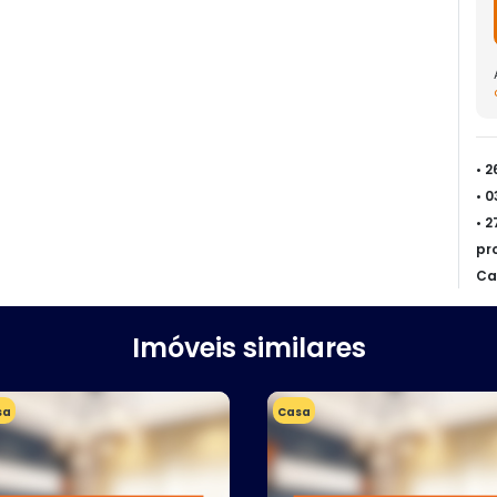
• 
• 
• 
pr
Ca
Imóveis similares
sa
Casa