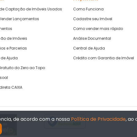
 de Captação de Imóveis Usados
Como Funciona
ender Lançamentos
Cadastre seu Imóvel
mentos
Como vender mais rápido
ão de Imóveis
Análise Documental
ios e Parcerias
Central de Ajuda
 de Ajuda
Crédito com Garantia de Imóvel
ratuito do Zero ao Topo
ssoal
direta CAIXA
iência, de acordo com a nossa
Política de Privacidade
, ao
Verificada por