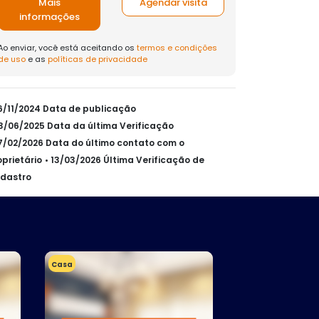
Mais
Agendar visita
informações
Ao enviar, você está aceitando os
termos e condições
de uso
e as
políticas de privacidade
26/11/2024 Data de publicação
03/06/2025 Data da última Verificação
27/02/2026 Data do último contato com o
oprietário
• 13/03/2026 Última Verificação de
dastro
Casa
Casa