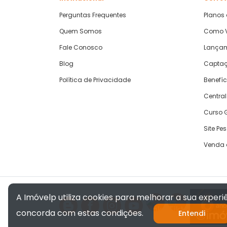
Perguntas Frequentes
Planos
Quem Somos
Como V
Fale Conosco
Lança
Blog
Captaç
Política de Privacidade
Benefíc
Central
Curso G
Site Pe
Venda 
A Imóvelp utiliza cookies para melhorar a sua exper
concorda com estas condições.
Entendi