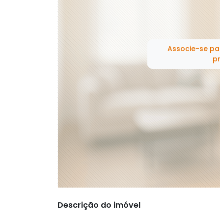
Associe-se pa
pr
Descrição do imóvel