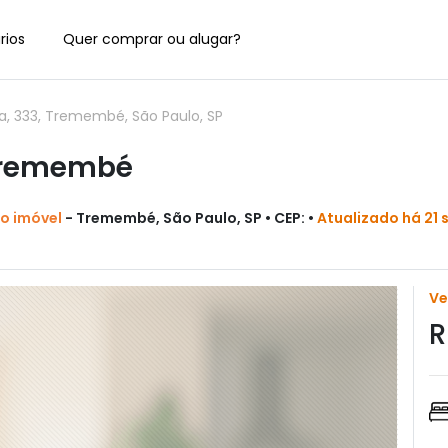
rios
Quer comprar ou alugar?
, 333, Tremembé, São Paulo, SP
 Tremembé
do imóvel
- Tremembé, São Paulo, SP • CEP: •
Atualizado há 21
V
R