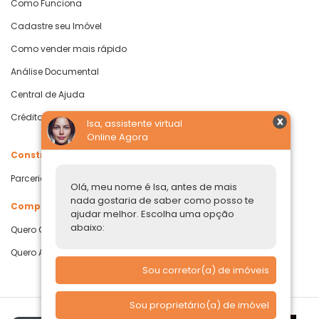
Como Funciona
Cadastre seu Imóvel
Como vender mais rápido
Análise Documental
Central de Ajuda
Crédito com Garantia de Imóvel
Isa, assistente virtual
Online Agora
Construtoras
Parcerias Imobiliárias
Olá, meu nome é Isa, antes de mais
nada gostaria de saber como posso te
Comprar ou alugar
ajudar melhor. Escolha uma opção
abaixo:
Quero Comprar
Quero Alugar
Sou corretor(a) de imóveis
Sou proprietário(a) de imóvel