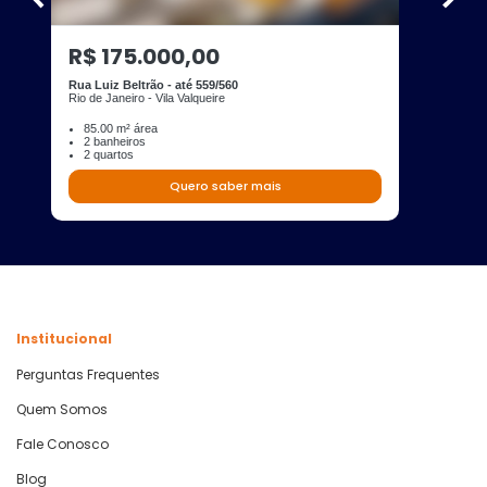
R$ 175.000,00
Rua Luiz Beltrão - até 559/560
Rio de Janeiro - Vila Valqueire
85.00 m² área
2 banheiros
2 quartos
Quero saber mais
Institucional
Perguntas Frequentes
Quem Somos
Fale Conosco
Blog