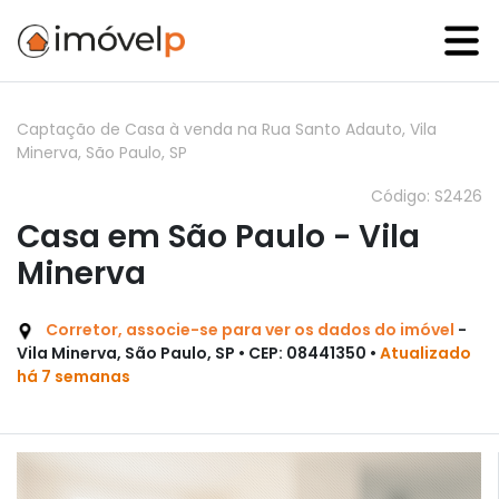
Captação de Casa à venda na Rua Santo Adauto, Vila
Minerva, São Paulo, SP
Código: S2426
Casa em São Paulo - Vila
Minerva
Corretor, associe-se para ver os dados do imóvel
-
Vila Minerva, São Paulo, SP • CEP: 08441350 •
Atualizado
há 7 semanas