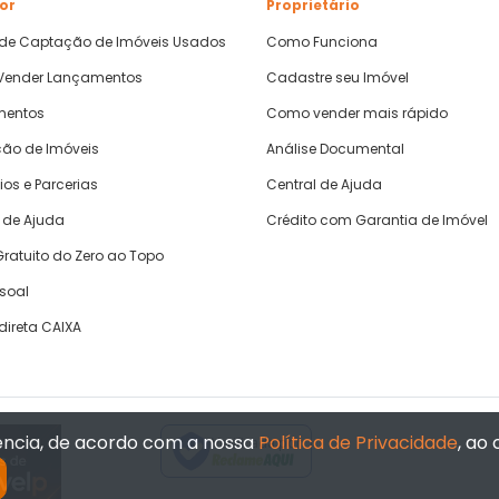
or
Proprietário
 de Captação de Imóveis Usados
Como Funciona
ender Lançamentos
Cadastre seu Imóvel
mentos
Como vender mais rápido
ão de Imóveis
Análise Documental
ios e Parcerias
Central de Ajuda
 de Ajuda
Crédito com Garantia de Imóvel
ratuito do Zero ao Topo
ssoal
direta CAIXA
iência, de acordo com a nossa
Política de Privacidade
, ao
Verificada por