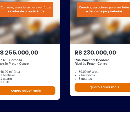
$ 255.000,00
R$ 230.000,00
a Rui Barbosa
Rua Marechal Deodoro
beirão Preto - Centro
Ribeirão Preto - Centro
46.00 m² área
89.00 m² área
1 banheiro
2 banheiros
1 quarto
3 quartos
1 suite
Quero saber mais
Quero saber mais