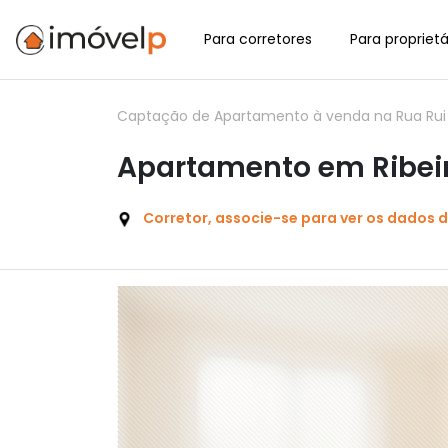
Para corretores
Para proprietá
Captação de Apartamento à venda na Rua Rui Ba
Apartamento em Ribeir
Corretor, associe-se para ver os dados 