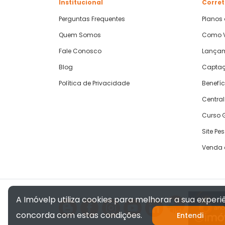
Institucional
Corret
Perguntas Frequentes
Planos
Quem Somos
Como V
Fale Conosco
Lança
Blog
Captaç
Política de Privacidade
Benefíc
Central
Curso G
Site Pe
Venda 
A Imóvelp utiliza cookies para melhorar a sua exper
concorda com estas condições.
Entendi