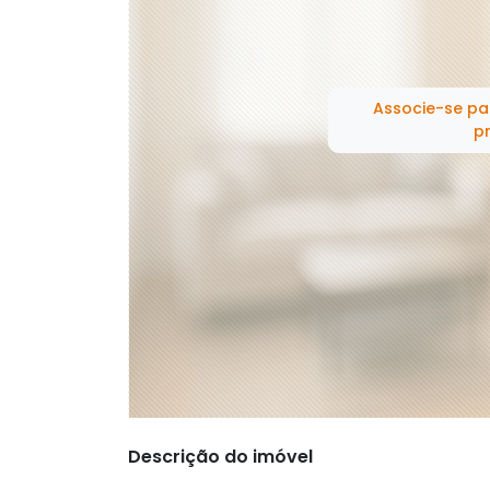
Associe-se pa
pr
Descrição do imóvel