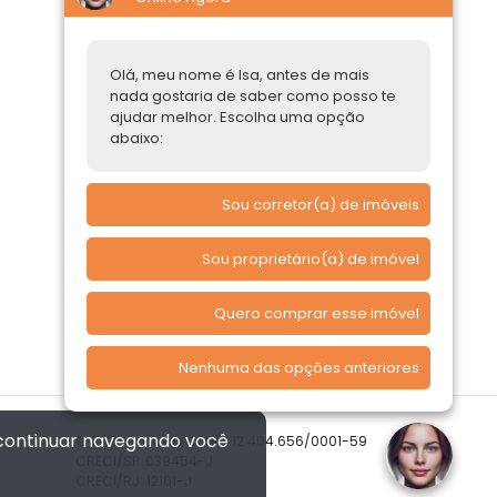
Construtoras
Parcerias Imobiliárias
Olá, meu nome é Isa, antes de mais
Comprar ou alugar
nada gostaria de saber como posso te
ajudar melhor. Escolha uma opção
Quero Comprar
abaixo:
Quero Alugar
Sou corretor(a) de imóveis
Sou proprietário(a) de imóvel
Quero comprar esse imóvel
Nenhuma das opções anteriores
 continuar navegando você
© 2026 Imóvelp • CNPJ 12.404.656/0001-59
CRECI/SP: 039454-J
CRECI/RJ: 12161-J