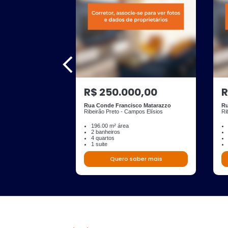
R$ 250.000,00
R
Rua Conde Francisco Matarazzo
Ru
Ribeirão Preto - Campos Elísios
Ri
196.00 m² área
2 banheiros
4 quartos
1 suite
Quero saber mais