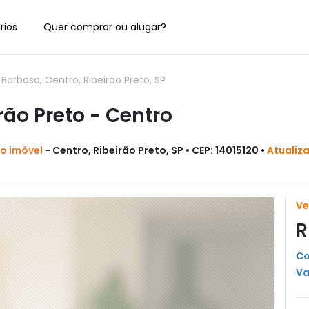
rios
Quer comprar ou alugar?
rbosa, Centro, Ribeirão Preto, SP
ão Preto - Centro
do imóvel
- Centro, Ribeirão Preto, SP • CEP: 14015120 •
Atualiz
V
R
Co
Va