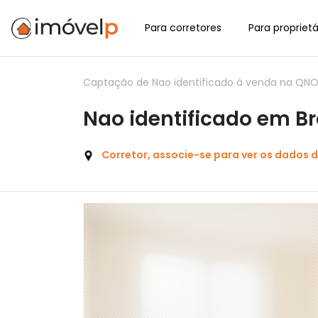
Para corretores
Para proprietá
Captação de Nao identificado à venda na QNO 18 
Nao identificado em Bra
Corretor, associe-se para ver os dados 