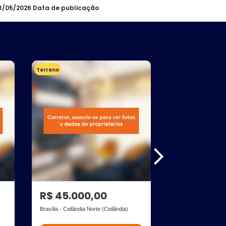
23/05/2026 Data de publicação
Terreno
Nao identificado
R$ 45.000,00
R$ 35.000
Brasília - Ceilândia Norte (Ceilândia)
QNO 18 Conjunto 
Brasília - Ceilândia 