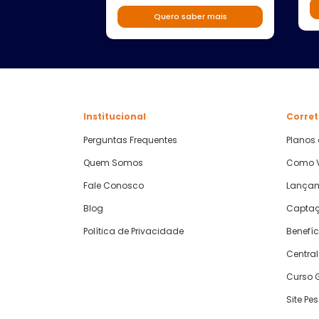
Quero saber mais
Institucional
Corret
Perguntas Frequentes
Planos
Quem Somos
Como V
Fale Conosco
Lança
Blog
Captaç
Política de Privacidade
Benefíc
Central
Curso G
Site Pe