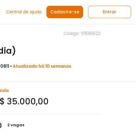
Central de ajuda
Cadastre-se
Entrar
Código: S11585522
dia)
0811 •
Atualizado há 10 semanas
enda
$ 35.000,00
2 vagas