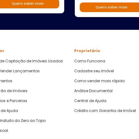
Quero saber mais
Quero saber mais
or
Proprietário
 de Captação de Imóveis Usados
Como Funciona
ender Lançamentos
Cadastre seu Imóvel
mentos
Como vender mais rápido
ão de Imóveis
Análise Documental
ios e Parcerias
Central de Ajuda
 de Ajuda
Crédito com Garantia de Imóvel
ratuito do Zero ao Topo
ssoal