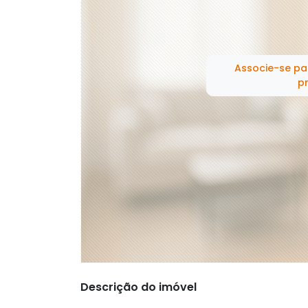
Associe-se pa
pr
Descrição do imóvel