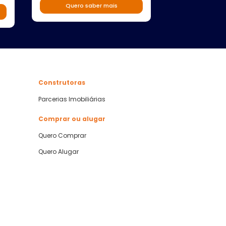
Quero saber mais
Quero s
Construtoras
Parcerias Imobiliárias
Comprar ou alugar
Quero Comprar
Quero Alugar