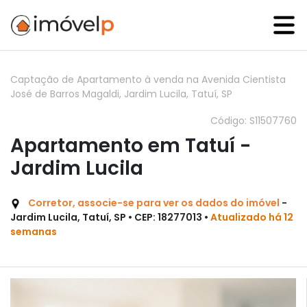
Captação de Apartamento à venda na Avenida Cientista
José de Barros Magaldi, Jardim Lucila, Tatuí, SP
Código: S11507760
Apartamento em Tatuí -
Jardim Lucila
Corretor, associe-se para ver os dados do imóvel
-
Jardim Lucila, Tatuí, SP • CEP: 18277013 •
Atualizado há 12
semanas