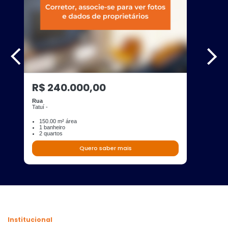
R$ 240.000,00
Rua
Tatuí -
150.00 m² área
1 banheiro
2 quartos
Quero saber mais
Institucional