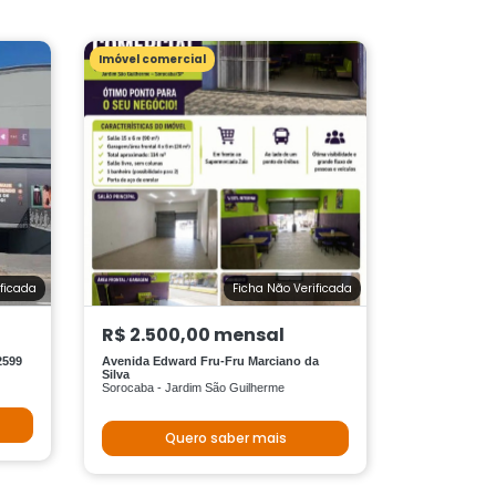
Imóvel comercial
ificada
Ficha Não Verificada
R$ 2.500,00 mensal
2599
Avenida Edward Fru-Fru Marciano da
Silva
Sorocaba - Jardim São Guilherme
Quero saber mais