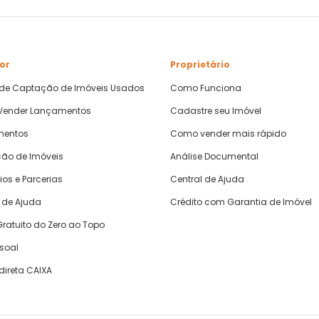
or
Proprietário
 de Captação de Imóveis Usados
Como Funciona
ender Lançamentos
Cadastre seu Imóvel
mentos
Como vender mais rápido
ão de Imóveis
Análise Documental
ios e Parcerias
Central de Ajuda
 de Ajuda
Crédito com Garantia de Imóvel
ratuito do Zero ao Topo
ssoal
direta CAIXA