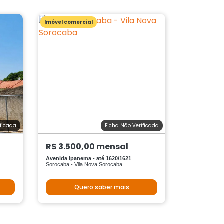
Imóvel comercial
ificada
Ficha Não Verificada
R$ 3.500,00 mensal
Avenida Ipanema - até 1620/1621
Sorocaba - Vila Nova Sorocaba
Quero saber mais