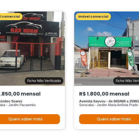
l comercial
Imóvel comercial
Ficha Não Verificada
Ficha Não Ver
1.850,00 mensal
R$ 1.800,00 mensal
lcides Soares
Avenida Itavuvu - de 665/666 a 2598/
aba - Jardim Pacaembu
Sorocaba - Jardim Maria Antônia Prado
Quero saber mais
Quero saber mais