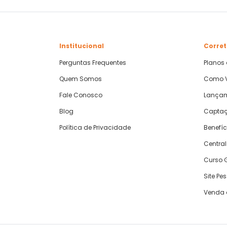
Institucional
Corret
Perguntas Frequentes
Planos
Quem Somos
Como V
Fale Conosco
Lança
Blog
Captaç
Política de Privacidade
Benefíc
Central
Curso G
Site Pe
Venda 