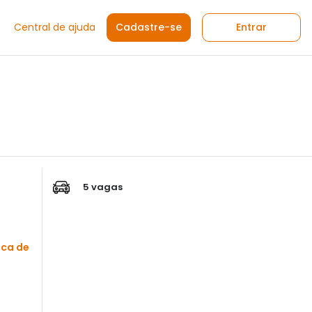
Central de ajuda
Cadastre-se
Entrar
5 vagas
sca de