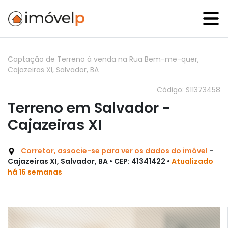
Captação de Terreno à venda na Rua Bem-me-quer,
Cajazeiras XI, Salvador, BA
Código: S11373458
Terreno em Salvador -
Cajazeiras XI
Corretor, associe-se para ver os dados do imóvel
-
Cajazeiras XI, Salvador, BA • CEP: 41341422 •
Atualizado
há 16 semanas