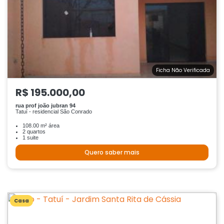
Ficha Não Verificada
R$ 195.000,00
rua prof joão jubran 94
Tatuí - residencial São Conrado
108.00 m² área
2 quartos
1 suite
Quero saber mais
Casa