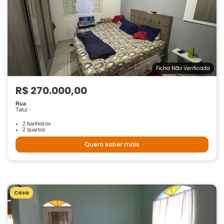
Ficha Não Verificada
R$ 270.000,00
Rua
Tatuí -
2 banheiros
2 quartos
Quero saber mais
Casa