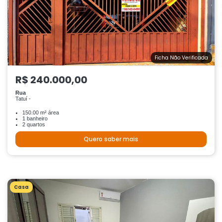
Ficha Não Verificada
R$ 240.000,00
Rua
Tatuí -
150.00 m² área
1 banheiro
2 quartos
Quero saber mais
Casa