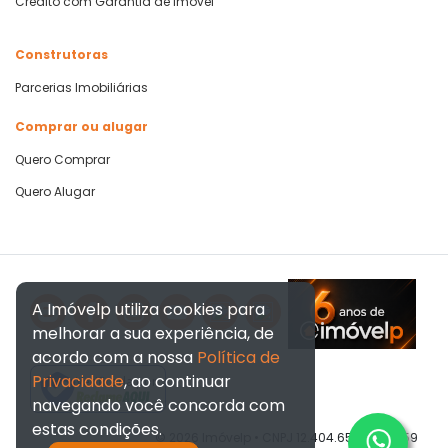
Crédito com Garantia de Imóvel
Construtoras
Parcerias Imobiliárias
Comprar ou alugar
Quero Comprar
Quero Alugar
A Imóvelp utiliza cookies para
melhorar a sua experiência, de
acordo com a nossa
Política de
Privacidade
, ao continuar
Verificada por
navegando você concorda com
estas condições.
© 2026 Imóvelp • CNPJ 12.404.656/0001-59