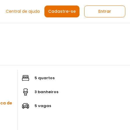
Central de ajuda
Cadastre-se
Entrar
5 quartos
3 banheiros
sca de
5 vagas