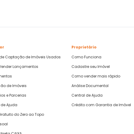
or
Proprietário
 de Captação de Imóveis Usados
Como Funciona
ender Lançamentos
Cadastre seu Imóvel
mentos
Como vender mais rápido
ão de Imóveis
Análise Documental
ios e Parcerias
Central de Ajuda
 de Ajuda
Crédito com Garantia de Imóvel
ratuito do Zero ao Topo
ssoal
direta CAIXA