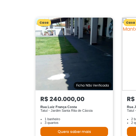
Casa
Casa
Ficha Não Verificada
R$ 240.000,00
R$
Rua Luiz França Costa
Rua J
Tatuí - Jardim Santa Rita de Cássia
Tatuí 
1 banheiro
2 b
3 quartos
2 q
Quero saber mais