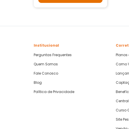
Institucional
Corret
Perguntas Frequentes
Planos
Quem Somos
Como V
Fale Conosco
Lança
Blog
Captaç
Política de Privacidade
Benefíc
Central
Curso G
Site Pe
Venda 