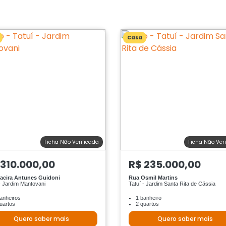
Casa
Ficha Não Verificada
Ficha Não Ver
 310.000,00
R$ 235.000,00
acira Antunes Guidoni
Rua Osmil Martins
- Jardim Mantovani
Tatuí - Jardim Santa Rita de Cássia
anheiros
1 banheiro
uartos
2 quartos
Quero saber mais
Quero saber mais