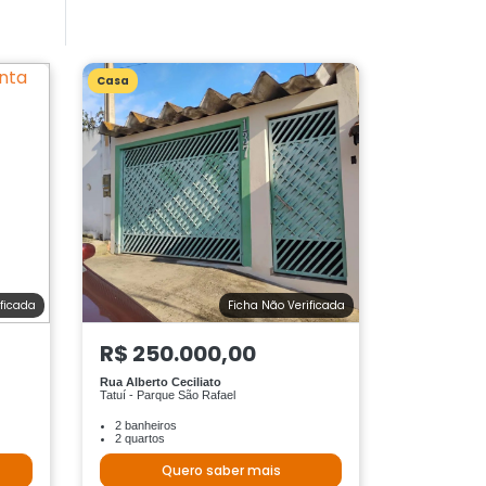
Casa
ificada
Ficha Não Verificada
R$ 250.000,00
Rua Alberto Ceciliato
Tatuí - Parque São Rafael
2 banheiros
2 quartos
Quero saber mais