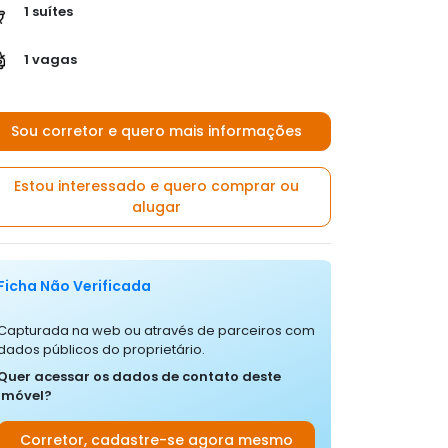
1 suítes
1 vagas
Sou corretor e quero mais informações
Estou interessado e quero comprar ou
alugar
Ficha Não Verificada
Capturada na web ou através de parceiros com
dados públicos do proprietário.
Quer acessar os dados de contato deste
imóvel?
Corretor, cadastre-se agora mesmo