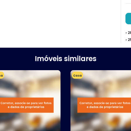
• 
• 
Imóveis similares
sa
Casa