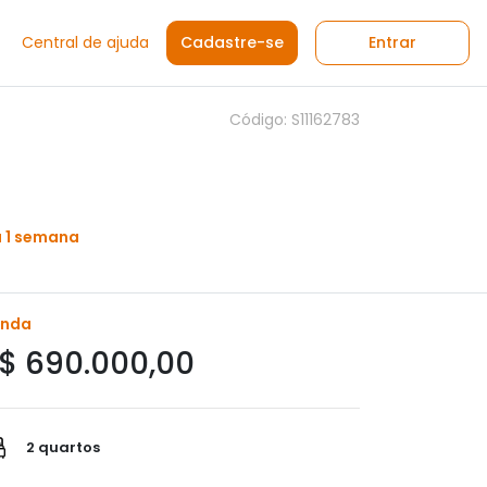
Central de ajuda
Cadastre-se
Entrar
Código: S11162783
á 1 semana
enda
$ 690.000,00
2 quartos