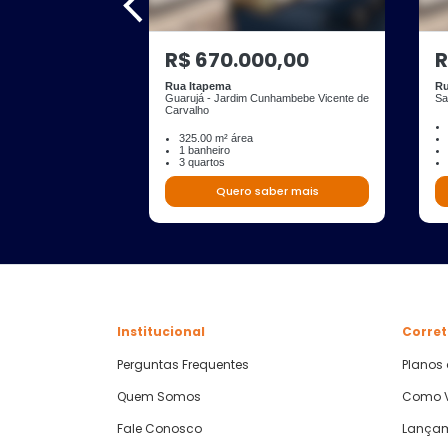
R$ 670.000,00
R
Rua Itapema
Ru
Guarujá - Jardim Cunhambebe Vicente de
Sa
Carvalho
325.00 m² área
1 banheiro
3 quartos
Quero saber mais
Institucional
Corret
Perguntas Frequentes
Planos
Quem Somos
Como V
Fale Conosco
Lança