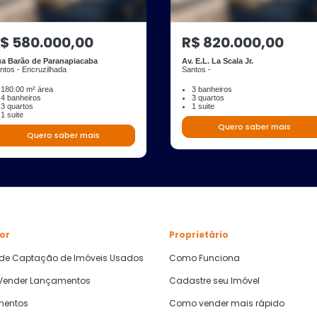
$ 580.000,00
R$ 820.000,00
a Barão de Paranapiacaba
Av. E.L. La Scala Jr.
ntos - Encruzilhada
Santos -
180.00 m² área
3 banheiros
4 banheiros
3 quartos
3 quartos
1 suite
1 suite
Quero saber mais
Quero saber mais
or
Proprietário
 de Captação de Imóveis Usados
Como Funciona
ender Lançamentos
Cadastre seu Imóvel
mentos
Como vender mais rápido