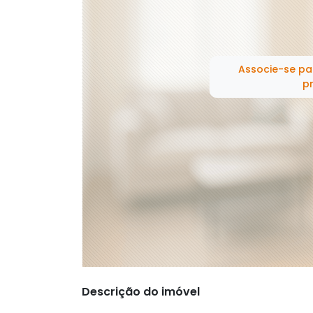
Associe-se pa
pr
Descrição do imóvel