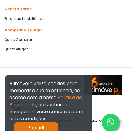
Construtoras
Parcerias Imobiliárias
Comprar ou alugar
Quero Comprar
Quero Alugar
A Imóvelp utiliza cookies para
melhorar a sua experiência, de
acordo com a nossa
Política de
Privacidade
, ao continuar
Verificada por
navegando você concorda com
estas condições.
© 2026 Imóvelp • CNPJ 12.404.656/0001-59
CRECI/SP: 039454-J
Entendi