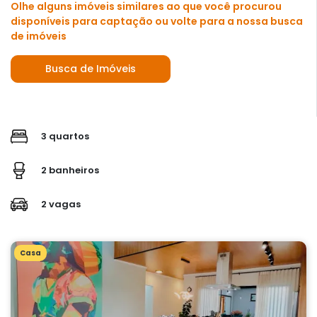
Olhe alguns imóveis similares ao que você procurou
disponíveis para captação ou volte para a nossa busca
de imóveis
Busca de Imóveis
3 quartos
2 banheiros
2 vagas
Casa