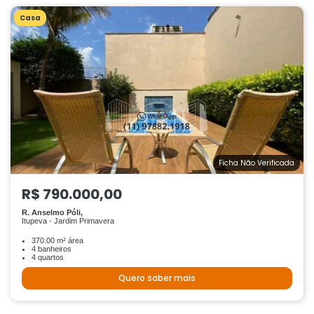
Casa
Ficha Não Verificada
R$ 790.000,00
R. Anselmo Póli,
Itupeva - Jardim Primavera
370.00 m² área
4 banheiros
4 quartos
Quero saber mais