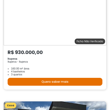
Ficha Não Verificada
R$ 930.000,00
Itupeva
Itupeva - Itupeva
160.00 m² área
4 banheiros
3 quartos
Quero saber mais
Casa