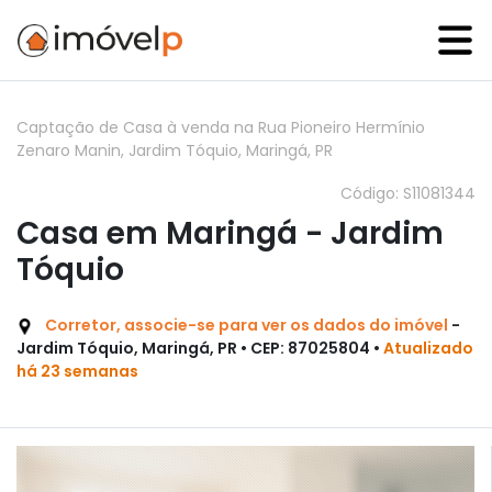
Captação de Casa à venda na Rua Pioneiro Hermínio
Zenaro Manin, Jardim Tóquio, Maringá, PR
Código: S11081344
Casa em Maringá - Jardim
Tóquio
Corretor, associe-se para ver os dados do imóvel
-
Jardim Tóquio, Maringá, PR • CEP: 87025804 •
Atualizado
há 23 semanas