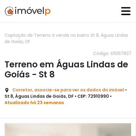
Captação de Terreno à venda no bairro St 8, Águas Lindas
de Goiás, DF
Código: S11067837
Terreno em Águas Lindas de
Goiás - St 8
Corretor, associe-se para ver os dados do imóvel
-
St 8, Águas Lindas de Goiás, DF • CEP: 72910990 •
Atualizado há 23 semanas