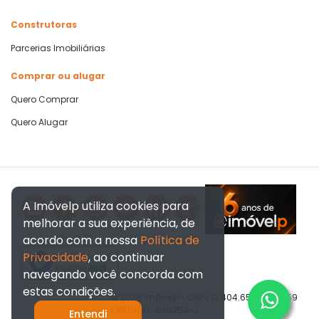
Construtoras
Parcerias Imobiliárias
Comprar ou alugar
Quero Comprar
Quero Alugar
A Imóvelp utiliza cookies para
melhorar a sua experiência, de
acordo com a nossa
Política de
Privacidade
, ao continuar
Verificada por
navegando você concorda com
estas condições.
© 2026 Imóvelp • CNPJ 12.404.656/0001-59
CRECI/SP: 039454-J
Entendi