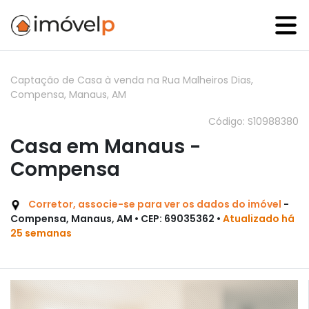
Captação de Casa à venda na Rua Malheiros Dias,
Compensa, Manaus, AM
Código: S10988380
Casa em Manaus -
Compensa
Corretor, associe-se para ver os dados do imóvel
-
Compensa, Manaus, AM • CEP: 69035362 •
Atualizado há
25 semanas