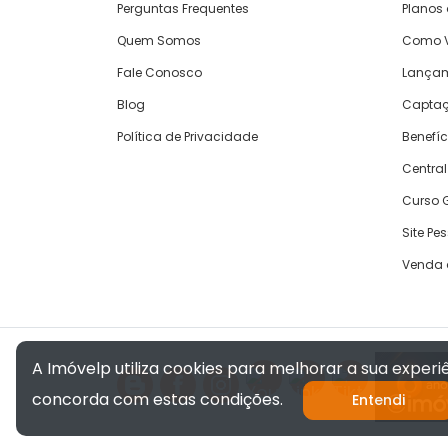
Perguntas Frequentes
Planos
Quem Somos
Como V
Fale Conosco
Lança
Blog
Captaç
Política de Privacidade
Benefíc
Central
Curso G
Site Pe
Venda 
A Imóvelp utiliza cookies para melhorar a sua exper
concorda com estas condições.
Entendi