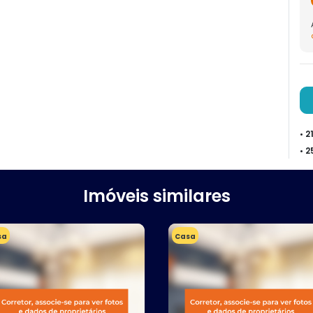
• 
• 
Imóveis similares
sa
Casa