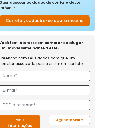
Quer acessar os dados de contato deste
imóvel?
Corretor, cadastre-se agora mesmo
Você tem interesse em comprar ou alugar
um imóvel semelhante a este?
Preencha com seus dados para que um
corretor associado possa entrar em contato
Mais
Agendar visita
informações