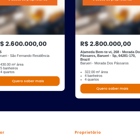
$ 2.600.000,00
R$ 2.800.000,00
5
Alameda Bem-te-vi, 268 - Morada D
rueri - São Fernando Residência
Pássaros, Barueri - Sp, 64281-170,
Brazil
Barueri - Morada Dos Pássaros
430.00 m² área
5 banheiros
4 quartos
322.00 m² área
4 banheiros
4 quartos
Quero saber mais
Quero saber mais
or
Proprietário