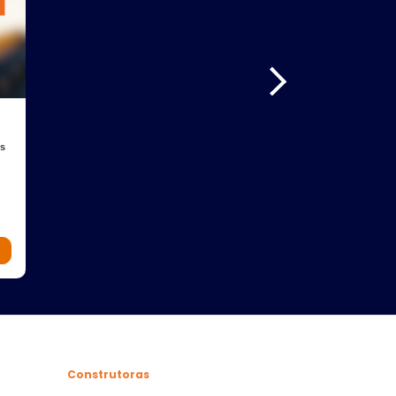
os
Construtoras