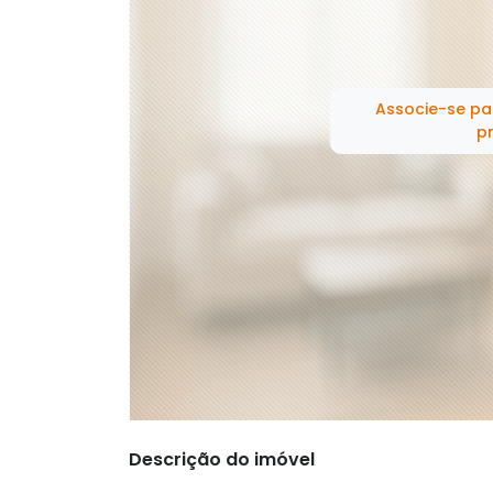
Associe-se pa
pr
Descrição do imóvel