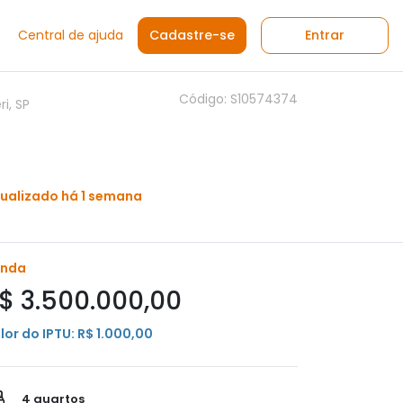
Central de ajuda
Cadastre-se
Entrar
Código: S10574374
i, SP
ualizado há 1 semana
enda
$ 3.500.000,00
lor do IPTU: R$ 1.000,00
4 quartos