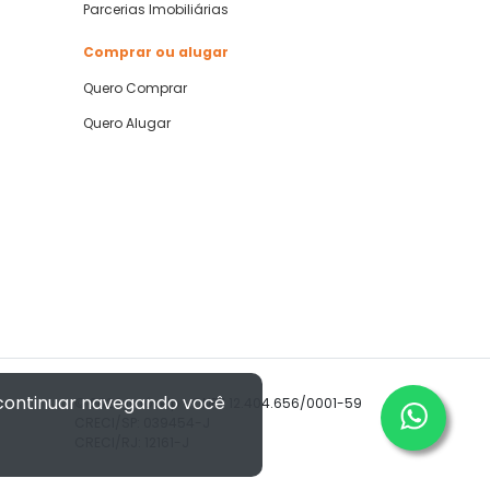
Parcerias Imobiliárias
Comprar ou alugar
Quero Comprar
Quero Alugar
 continuar navegando você
© 2026 Imóvelp • CNPJ 12.404.656/0001-59
CRECI/SP: 039454-J
CRECI/RJ: 12161-J