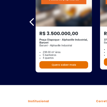
R$ 3.500.000,00
R
Praça Oiapoque - Alphaville Industrial,
37
Barueri
Ba
Barueri - Alphaville Industrial
238.00 m² área
5 banheiros
4 quartos
Quero saber mais
Institucional
Corret