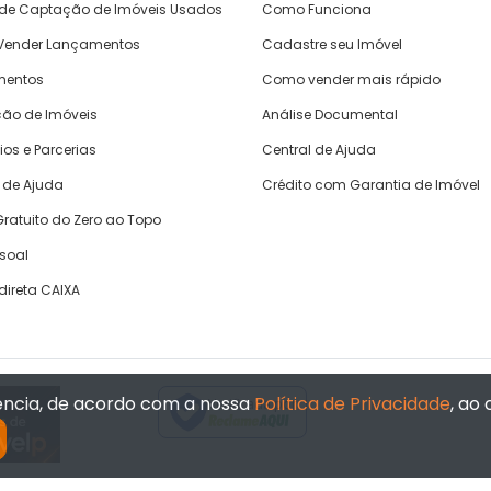
 de Captação de Imóveis Usados
Como Funciona
ender Lançamentos
Cadastre seu Imóvel
mentos
Como vender mais rápido
ão de Imóveis
Análise Documental
ios e Parcerias
Central de Ajuda
 de Ajuda
Crédito com Garantia de Imóvel
ratuito do Zero ao Topo
ssoal
direta CAIXA
iência, de acordo com a nossa
Política de Privacidade
, ao
Verificada por