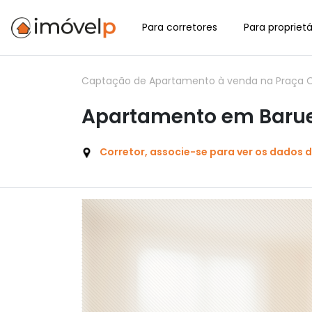
Para corretores
Para proprietá
Captação de Apartamento à venda na Praça Oiapoqu
Apartamento em Barueri
Corretor, associe-se para ver os dados 