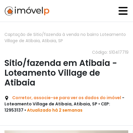
Captação de Sitio/fazenda à venda no bairro Loteamento
Village de Atibaia, Atibaia, SP
Código: S10417719
Sitio/fazenda em Atibaia -
Loteamento Village de
Atibaia
Corretor, associe-se para ver os dados do imóvel
-
Loteamento Village de Atibaia, Atibaia, SP • CEP:
12953137 •
Atualizado há 2 semanas