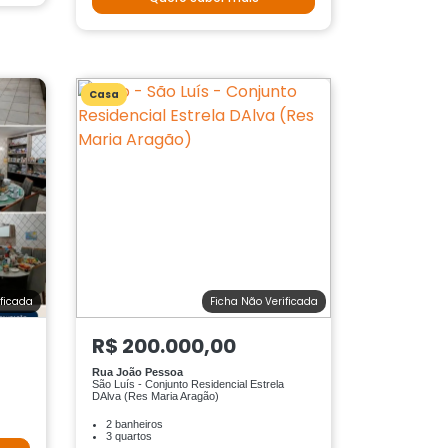
Casa
ificada
Ficha Não Verificada
R$ 200.000,00
Rua João Pessoa
São Luís - Conjunto Residencial Estrela
DAlva (Res Maria Aragão)
2 banheiros
3 quartos