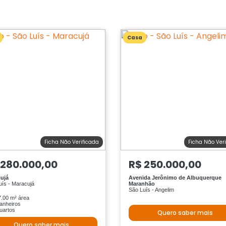
Casa
Ficha Não Verificada
Ficha Não Ver
 280.000,00
R$ 250.000,00
ujá
Avenida Jerônimo de Albuquerque
uís - Maracujá
Maranhão
São Luís - Angelim
.00 m² área
anheiros
uartos
Quero saber mais
Quero saber mais