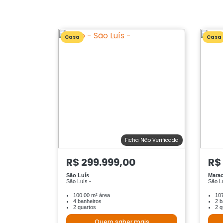
Casa
Casa
Ficha Não Verificada
R$ 299.999,00
R$
São Luís
Marac
São Luís -
São L
100.00 m² área
107
4 banheiros
2 b
2 quartos
2 q
Quero saber mais