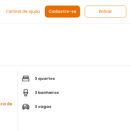
Central de ajuda
Cadastre-se
Entrar
3 quartos
3 banheiros
sca de
3 vagas