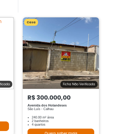
Casa
ificada
Ficha Não Verificada
R$ 300.000,00
Avenida dos Holandeses
São Luís - Calhau
240.00 m² área
2 banheiros
4 quartos
Quero saber mais