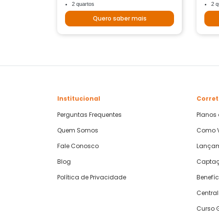
2 quartos
2 q
Quero saber mais
Institucional
Corret
Perguntas Frequentes
Planos
Quem Somos
Como V
Fale Conosco
Lança
Blog
Captaç
Política de Privacidade
Benefíc
Central
Curso G