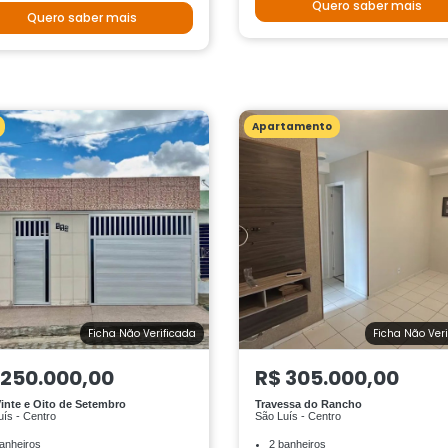
Quero saber mais
Quero saber mais
Apartamento
Ficha Não Verificada
Ficha Não Ver
 250.000,00
R$ 305.000,00
inte e Oito de Setembro
Travessa do Rancho
uís - Centro
São Luís - Centro
anheiros
2 banheiros