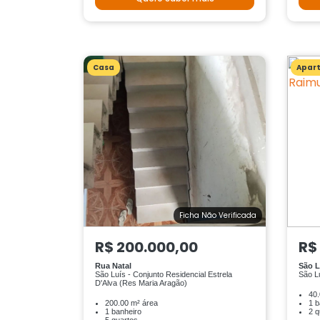
Casa
Apar
Ficha Não Verificada
R$ 200.000,00
R$
Rua Natal
São L
São Luís - Conjunto Residencial Estrela
São L
D'Alva (Res Maria Aragão)
40.
200.00 m² área
1 b
1 banheiro
2 q