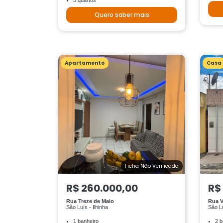
5 quartos
Quero saber mais
Apartamento
Casa
Ficha Não Verificada
R$ 260.000,00
R$
Rua Treze de Maio
Rua V
São Luís - Ilhinha
São L
1 banheiro
2 b