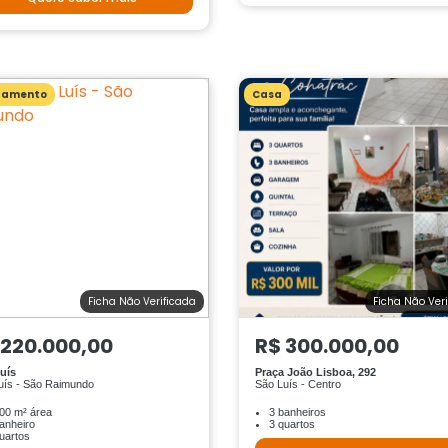
tamento
Casa
Ficha Não Verificada
Ficha Não Ver
 220.000,00
R$ 300.000,00
uís
Praça João Lisboa, 292
uís - São Raimundo
São Luís - Centro
00 m² área
3 banheiros
anheiro
3 quartos
uartos