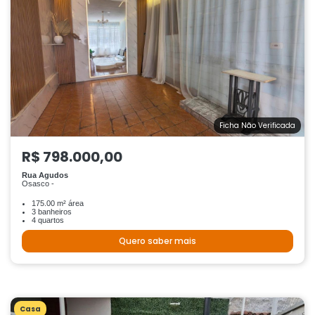
Ficha Não Verificada
R$ 798.000,00
Rua Agudos
Osasco -
175.00 m² área
3 banheiros
4 quartos
Quero saber mais
Casa