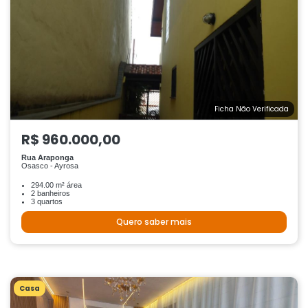
Ficha Não Verificada
R$ 960.000,00
Rua Araponga
Osasco - Ayrosa
294.00 m² área
2 banheiros
3 quartos
Quero saber mais
Casa