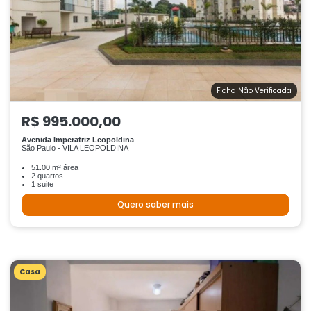
Ficha Não Verificada
R$ 995.000,00
Avenida Imperatriz Leopoldina
São Paulo - VILA LEOPOLDINA
51.00 m² área
2 quartos
1 suite
Quero saber mais
Casa