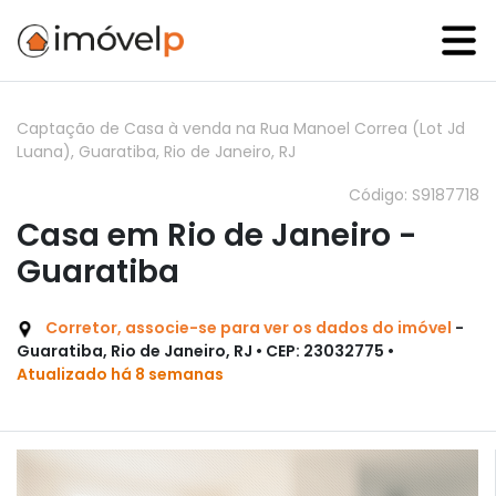
Captação de Casa à venda na Rua Manoel Correa (Lot Jd
Luana), Guaratiba, Rio de Janeiro, RJ
Código: S9187718
Casa em Rio de Janeiro -
Guaratiba
Corretor, associe-se para ver os dados do imóvel
-
Guaratiba, Rio de Janeiro, RJ • CEP: 23032775 •
Atualizado há 8 semanas