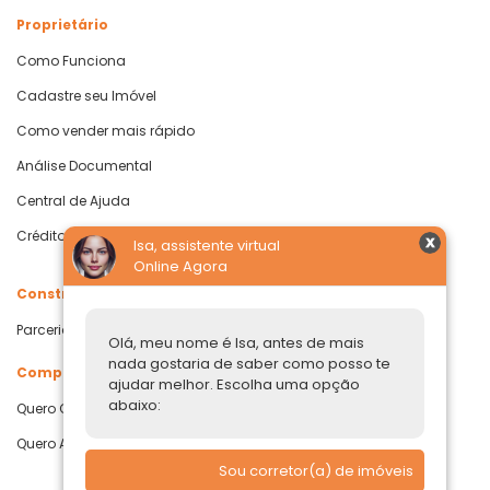
Proprietário
Como Funciona
Cadastre seu Imóvel
Como vender mais rápido
Análise Documental
Central de Ajuda
Crédito com Garantia de Imóvel
Isa, assistente virtual
Online Agora
Construtoras
Parcerias Imobiliárias
Olá, meu nome é Isa, antes de mais
nada gostaria de saber como posso te
Comprar ou alugar
ajudar melhor. Escolha uma opção
abaixo:
Quero Comprar
Quero Alugar
Sou corretor(a) de imóveis