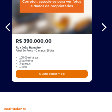
R$ 390.000,00
Rua João Ramalho
Ribeirão Preto - Campos Elísios
105.00 m² área
2 banheiros
3 quartos
1 suite
Quero saber mais
Institucional