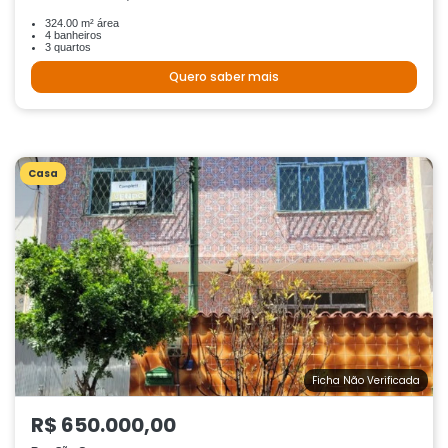
324.00 m² área
4 banheiros
3 quartos
Quero saber mais
Casa
Ficha Não Verificada
R$ 650.000,00