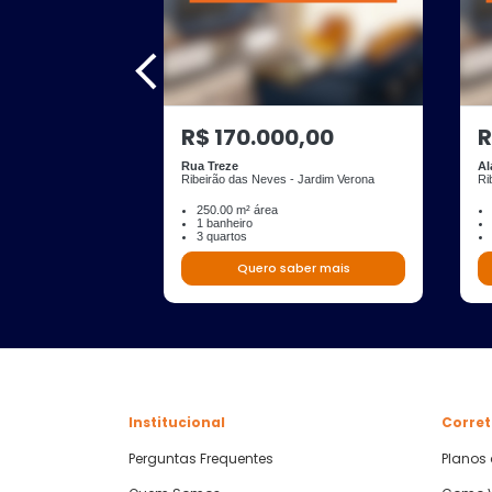
R$ 170.000,00
R
Rua Treze
Al
Ribeirão das Neves - Jardim Verona
Ri
250.00 m² área
1 banheiro
3 quartos
Quero saber mais
Institucional
Corret
Perguntas Frequentes
Planos