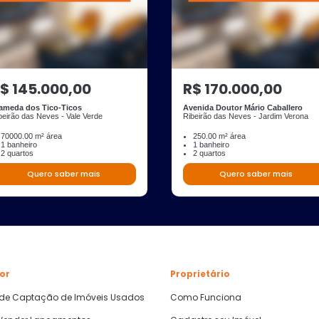
$ 145.000,00
R$ 170.000,00
ameda dos Tico-Ticos
Avenida Doutor Mário Caballero
beirão das Neves - Vale Verde
Ribeirão das Neves - Jardim Verona
70000.00 m² área
250.00 m² área
1 banheiro
1 banheiro
2 quartos
2 quartos
Quero saber mais
Quero saber mais
or
Proprietário
 de Captação de Imóveis Usados
Como Funciona