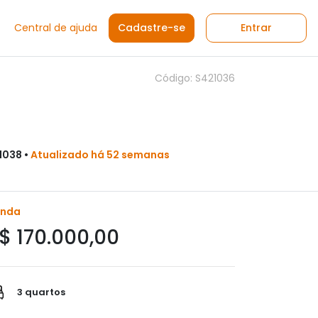
Central de ajuda
Cadastre-se
Entrar
Código: S421036
1038 •
Atualizado há 52 semanas
enda
$ 170.000,00
3 quartos