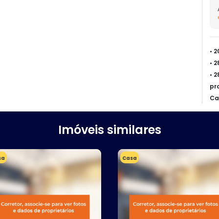
• 
• 
• 
pr
Ca
Imóveis similares
sa
Casa