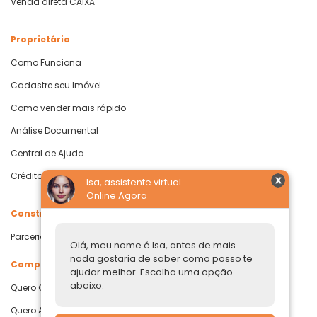
Venda direta CAIXA
Proprietário
Como Funciona
Cadastre seu Imóvel
Como vender mais rápido
Análise Documental
Central de Ajuda
Crédito com Garantia de Imóvel
Isa, assistente virtual
Online Agora
Construtoras
Parcerias Imobiliárias
Olá, meu nome é Isa, antes de mais
nada gostaria de saber como posso te
Comprar ou alugar
ajudar melhor. Escolha uma opção
abaixo:
Quero Comprar
Quero Alugar