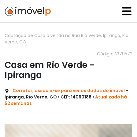
Captação de Casa à venda na Rua Rio Verde, Ipiranga, Rio
Verde, GO
Código: S379572
Casa em Rio Verde -
Ipiranga
Corretor, associe-se para ver os dados do imóvel
-
Ipiranga, Rio Verde, GO • CEP: 14060188 •
Atualizado há
52 semanas