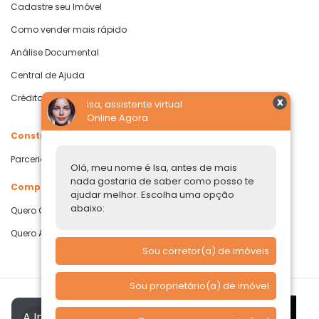
Cadastre seu Imóvel
Como vender mais rápido
Análise Documental
Central de Ajuda
Crédito com Garantia de Imóvel
Isa, assistente virtual
Online Agora
Construtoras
Parcerias Imobiliárias
Olá, meu nome é Isa, antes de mais
nada gostaria de saber como posso te
Comprar ou alugar
ajudar melhor. Escolha uma opção
abaixo:
Quero Comprar
Quero Alugar
Sou corretor(a) de imóveis
Sou proprietário(a) de imóvel
A Imóvelp utiliza cookies para