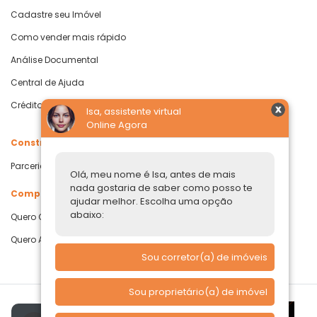
Cadastre seu Imóvel
Como vender mais rápido
Análise Documental
Central de Ajuda
Crédito com Garantia de Imóvel
Isa, assistente virtual
Online Agora
Construtoras
Parcerias Imobiliárias
Olá, meu nome é Isa, antes de mais
nada gostaria de saber como posso te
Comprar ou alugar
ajudar melhor. Escolha uma opção
abaixo:
Quero Comprar
Quero Alugar
Sou corretor(a) de imóveis
Sou proprietário(a) de imóvel