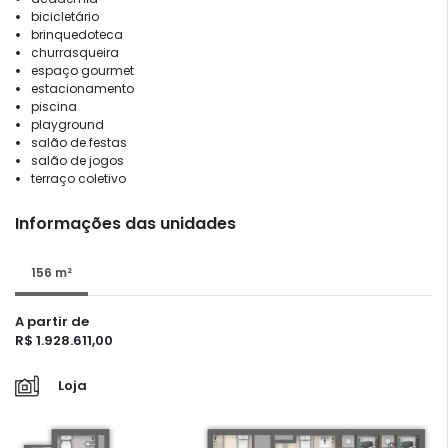
bicicletário
brinquedoteca
churrasqueira
espaço gourmet
estacionamento
piscina
playground
salão de festas
salão de jogos
terraço coletivo
Informações das unidades
156 m²
A partir de
R$ 1.928.611,00
Loja