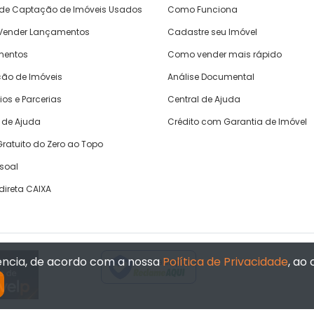
 de Captação de Imóveis Usados
Como Funciona
ender Lançamentos
Cadastre seu Imóvel
mentos
Como vender mais rápido
ão de Imóveis
Análise Documental
ios e Parcerias
Central de Ajuda
 de Ajuda
Crédito com Garantia de Imóvel
ratuito do Zero ao Topo
ssoal
direta CAIXA
iência, de acordo com a nossa
Política de Privacidade
, ao
Verificada por