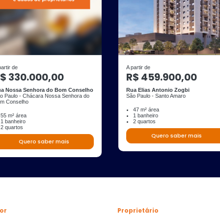
partir de
A partir de
$ 330.000,00
R$ 459.900,00
a Nossa Senhora do Bom Conselho
Rua Elias Antonio Zogbi
o Paulo - Chácara Nossa Senhora do
São Paulo - Santo Amaro
m Conselho
47 m² área
55 m² área
1 banheiro
1 banheiro
2 quartos
2 quartos
Quero saber mais
Quero saber mais
or
Proprietário