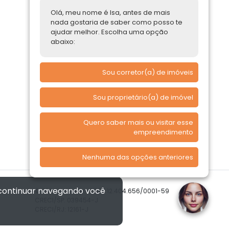
Parcerias Imobiliárias
Olá, meu nome é Isa, antes de mais
nada gostaria de saber como posso te
Comprar ou alugar
ajudar melhor. Escolha uma opção
abaixo:
Quero Comprar
Quero Alugar
Sou corretor(a) de imóveis
Sou proprietário(a) de imóvel
Quero saber mais ou visitar esse
empreendimento
Nenhuma das opções anteriores
 continuar navegando você
© 2026 Imóvelp • CNPJ 12.404.656/0001-59
CRECI/SP: 039454-J
CRECI/RJ: 12161-J