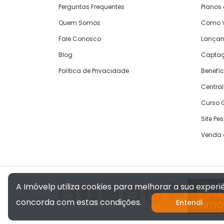
Perguntas Frequentes
Planos
Quem Somos
Como V
Fale Conosco
Lança
Blog
Captaç
Política de Privacidade
Benefíc
Central
Curso G
Site Pe
Venda 
A Imóvelp utiliza cookies para melhorar a sua exper
concorda com estas condições.
Entendi