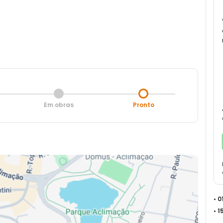
Em obras
Pronto
• 
• 