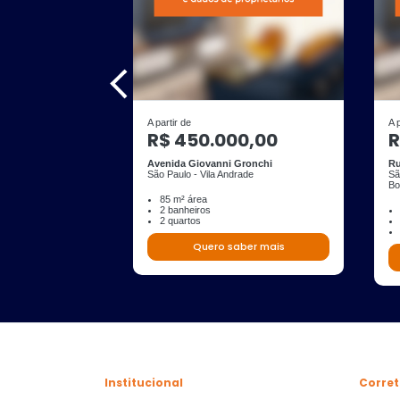
A partir de
A 
R$ 450.000,00
R
Avenida Giovanni Gronchi
Ru
São Paulo - Vila Andrade
Sã
Bo
85 m² área
2 banheiros
2 quartos
Quero saber mais
Institucional
Corret