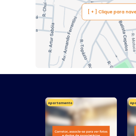
[ + ] Clique para na
Apartamento
Ap