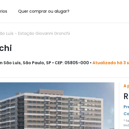
rios
Quer comprar ou alugar?
ão Luís
-
Estação Giovanni Gronchi
chi
 São Luís, São Paulo, SP • CEP: 05805-000 •
Atualizado há 3
A 
R
Pr
Co
* f
Imó