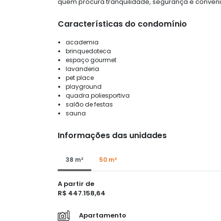
quem procura tranquilidade, segurança e conveni
Características do condomínio
academia
brinquedoteca
espaço gourmet
lavanderia
pet place
playground
quadra poliesportiva
salão de festas
sauna
Informações das unidades
38 m²
50 m²
A partir de
R$ 447.158,64
Apartamento