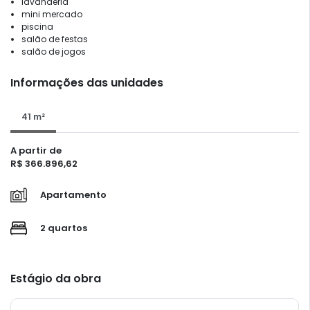
lavanderia
mini mercado
piscina
salão de festas
salão de jogos
Informações das unidades
41 m²
A partir de
R$ 366.896,62
Apartamento
2 quartos
Estágio da obra