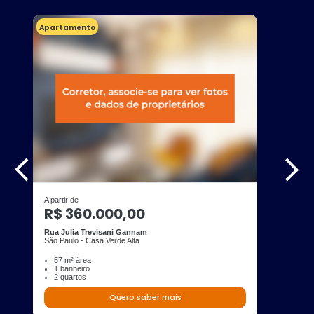
Apartamento
A partir de
R$ 360.000,00
Rua Julia Trevisani Gannam
São Paulo - Casa Verde Alta
57 m² área
1 banheiro
2 quartos
Quero saber mais