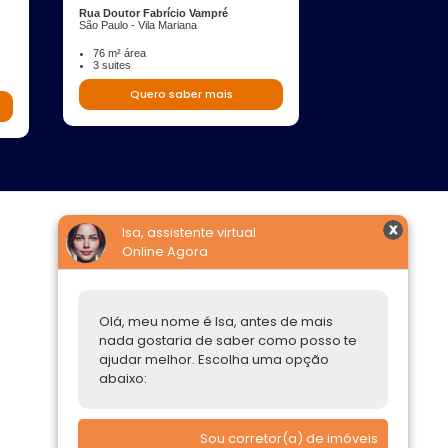
Rua Doutor Fabrício Vampré
Rua Paulistânia
São Paulo - Vila Mariana
São Paulo - Vila Ma
76 m² área
110 m² área
3 suites
2 quartos
2 suites
Quero saber mais
Quero s
Isa, assistente virtual
Online Agora
Construtoras
Parcerias Imobiliárias
Olá, meu nome é Isa, antes de mais
Comprar ou alugar
nada gostaria de saber como posso te
ajudar melhor. Escolha uma opção
Quero Comprar
abaixo:
Quero Alugar
Sou corretor(a) de imóveis