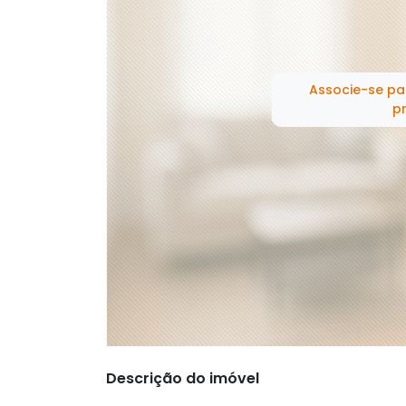
Associe-se pa
pr
Descrição do imóvel