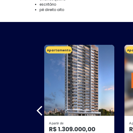
escritório
pé direito alto
Apartamento
Ap
A partir de
A 
R$ 1.309.000,00
R