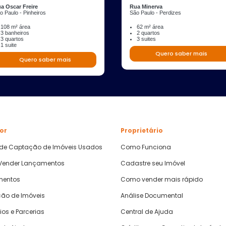
a Oscar Freire
Rua Minerva
o Paulo - Pinheiros
São Paulo - Perdizes
108 m² área
62 m² área
3 banheiros
2 quartos
3 quartos
3 suites
1 suite
Quero saber mais
Quero saber mais
or
Proprietário
 de Captação de Imóveis Usados
Como Funciona
ender Lançamentos
Cadastre seu Imóvel
mentos
Como vender mais rápido
ão de Imóveis
Análise Documental
ios e Parcerias
Central de Ajuda