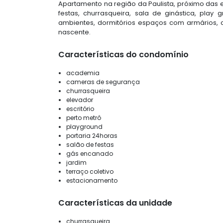
Apartamento na região da Paulista, próximo das 
festas, churrasqueira, sala de ginástica, pla
ambientes, dormitórios espaços com armários, 
nascente.
Características do condomínio
academia
cameras de segurança
churrasqueira
elevador
escritório
perto metrô
playground
portaria 24horas
salão de festas
gás encanado
jardim
terraço coletivo
estacionamento
Características da unidade
churrasqueira