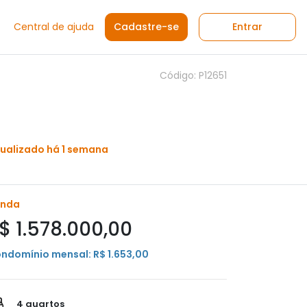
Central de ajuda
Cadastre-se
Entrar
Código: P12651
ualizado há 1 semana
enda
$ 1.578.000,00
ndomínio mensal: R$ 1.653,00
4 quartos