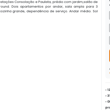
estações Consolação e Paulista, prédio com jardim,salão de
y ground. Dois apartamentos por andar, sala ampla para 3
cozinha grande, dependência de serviço. Andar médio. Sol
• 
• 
• 
pr