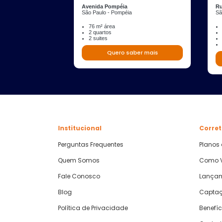
Avenida Pompéia
Ru
São Paulo - Pompéia
Sã
76 m² área
2 quartos
2 suites
Quero saber mais
Institucional
Corret
Perguntas Frequentes
Planos
Quem Somos
Como V
Fale Conosco
Lança
Blog
Captaç
Política de Privacidade
Benefíc