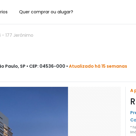
rios
Quer comprar ou alugar?
i
-
177 Jerônimo
ão Paulo, SP • CEP: 04536-000 •
Atualizado há 15 semanas
A 
R
Pr
Co
* f
Imó