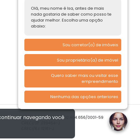
Parcerias Imobiliárias
Olá, meu nome é Isa, antes de mais
nada gostaria de saber como posso te
Comprar ou alugar
ajudar melhor. Escolha uma opção
abaixo:
Quero Comprar
Quero Alugar
Sou corretor(a) de imóveis
Sou proprietário(a) de imóvel
Quero saber mais ou visitar esse
empreendimento
Nenhuma das opções anteriores
 continuar navegando você
© 2026 Imóvelp • CNPJ 12.404.656/0001-59
CRECI/SP: 039454-J
CRECI/RJ: 12161-J