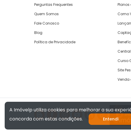
Perguntas Frequentes
Planos
Quem Somos
Como V
Fale Conosco
Lança
Blog
Captaç
Política de Privacidade
Benefíc
Central
Curso G
Site Pe
Venda 
A Imóvelp utiliza cookies para melhorar a sua exper
concorda com estas condições.
Entendi