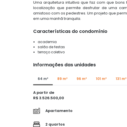
Uma arquitetura intuitiva que faz com que bons
localização que permite desfrutar de uma ca
amistoso com os pedestres. Um projeto que per
em uma manhã tranquila.
Características do condomínio
academia
salão de festas
terraço coletivo
Informações das unidades
64 m²
89 m²
96 m²
101 m²
131 m²
A partir de
R$ 3.526.500,00
Apartamento
2 quartos