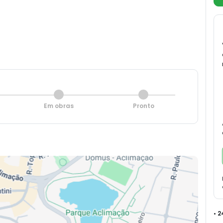
Em obras
Pronto
• 