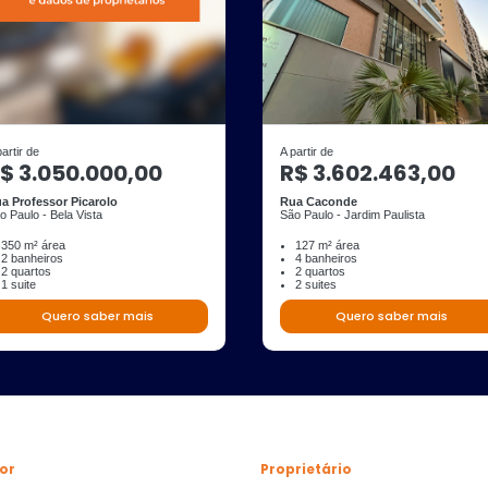
partir de
A partir de
$ 3.050.000,00
R$ 3.602.463,00
a Professor Picarolo
Rua Caconde
o Paulo - Bela Vista
São Paulo - Jardim Paulista
350 m² área
127 m² área
2 banheiros
4 banheiros
2 quartos
2 quartos
1 suite
2 suites
Quero saber mais
Quero saber mais
or
Proprietário