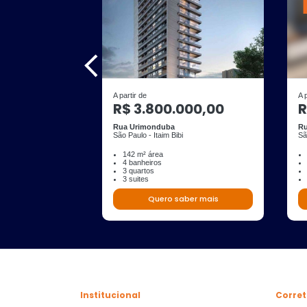
A partir de
A 
R$ 3.800.000,00
R
Rua Urimonduba
Ru
São Paulo - Itaim Bibi
Sã
142 m² área
4 banheiros
3 quartos
3 suites
Quero saber mais
Institucional
Corret