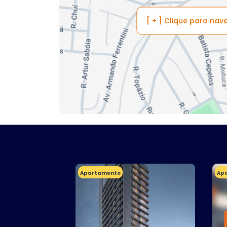
[ + ] Clique para na
Apartamento
Ap