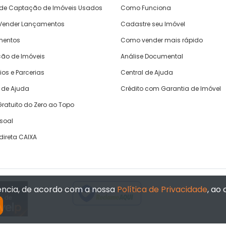
 de Captação de Imóveis Usados
Como Funciona
ender Lançamentos
Cadastre seu Imóvel
mentos
Como vender mais rápido
ão de Imóveis
Análise Documental
ios e Parcerias
Central de Ajuda
 de Ajuda
Crédito com Garantia de Imóvel
ratuito do Zero ao Topo
ssoal
direta CAIXA
iência, de acordo com a nossa
Política de Privacidade
, ao
Verificada por