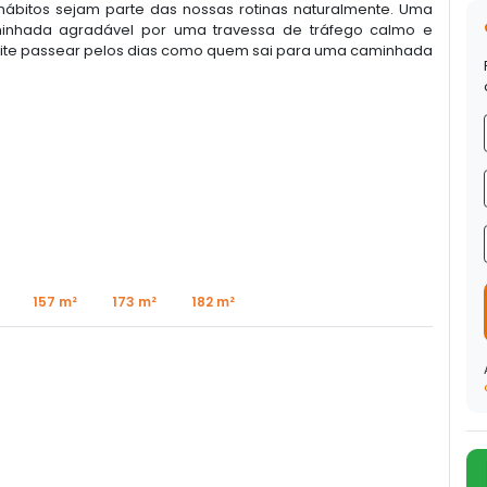
 hábitos sejam parte das nossas rotinas naturalmente. Uma
minhada agradável por uma travessa de tráfego calmo e
mite passear pelos dias como quem sai para uma caminhada
157 m²
173 m²
182 m²