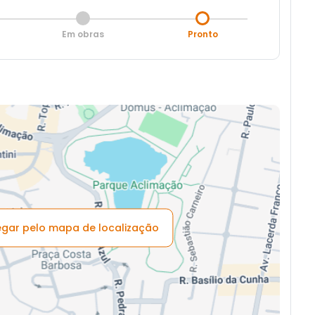
Em obras
Pronto
vegar pelo mapa de localização