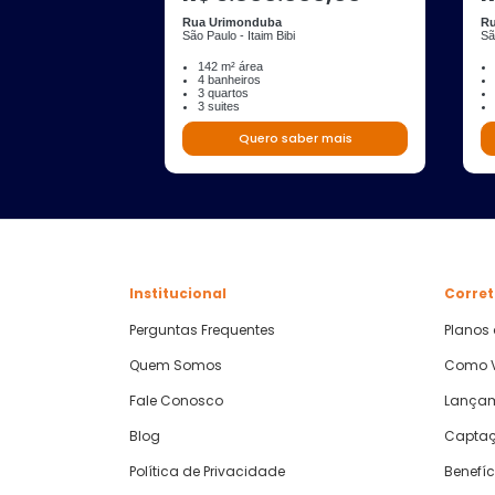
Rua Urimonduba
Ru
São Paulo - Itaim Bibi
Sã
142 m² área
4 banheiros
3 quartos
3 suites
Quero saber mais
Institucional
Corret
Perguntas Frequentes
Planos
Quem Somos
Como V
Fale Conosco
Lança
Blog
Captaç
Política de Privacidade
Benefíc