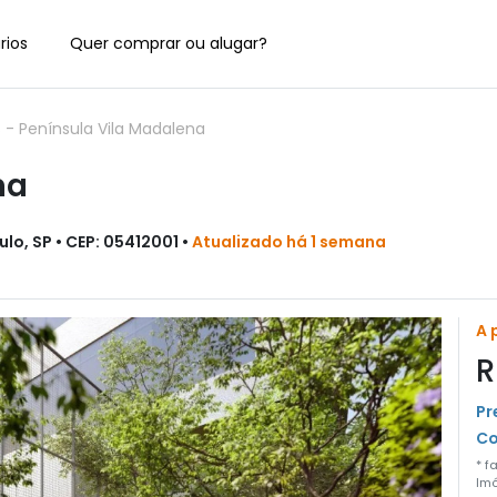
rios
Quer comprar ou alugar?
s
-
Península Vila Madalena
na
lo, SP • CEP: 05412001 •
Atualizado há 1 semana
A 
R
Pr
Co
* f
Imó