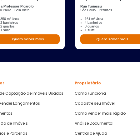
a Professor Picarolo
Rua Turiassu
o Paulo - Bela Vista
São Paulo - Perdizes
350 m² área
161 m² área
2 banheiros
4 banheiros
2 quartos
3 quartos
1 suite
1 suite
Quero saber mais
Quero saber mais
or
Proprietário
 de Captação de Imóveis Usados
Como Funciona
ender Lançamentos
Cadastre seu Imóvel
mentos
Como vender mais rápido
ão de Imóveis
Análise Documental
ios e Parcerias
Central de Ajuda