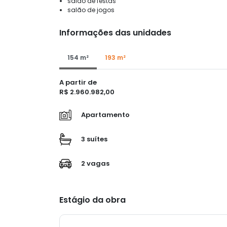
salão de festas
salão de jogos
Informações das unidades
154 m²
193 m²
A partir de
R$ 2.960.982,00
Apartamento
3 suítes
2 vagas
Estágio da obra