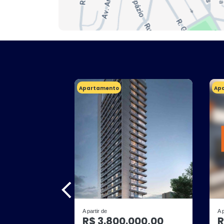
Apartamento
Ap
A partir de
A 
R$ 3.800.000,00
R