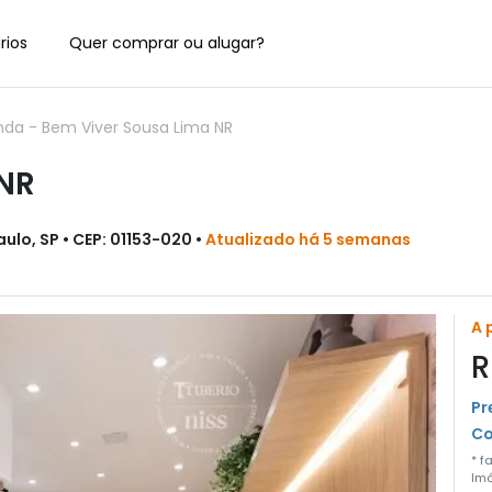
rios
Quer comprar ou alugar?
unda
-
Bem Viver Sousa Lima NR
 NR
ulo, SP • CEP: 01153-020 •
Atualizado há 5 semanas
A 
R
Pr
Co
* f
Imó