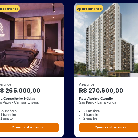
artamento
Apartamento
partir de
A partir de
$ 265.000,00
R$ 270.600,00
a Conselheiro Nébias
Rua Vitorino Carmilo
o Paulo - Campos Elíseos
São Paulo - Barra Funda
25 m² área
27 m² área
1 banheiro
1 banheiro
1 quarto
2 quartos
Quero saber mais
Quero saber mais