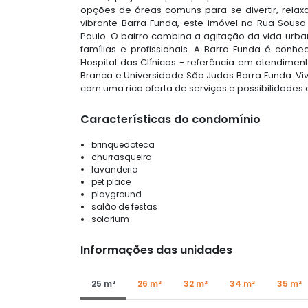
opções de áreas comuns para se divertir, relaxa
vibrante Barra Funda, este imóvel na Rua Sou
Paulo. O bairro combina a agitação da vida urban
famílias e profissionais. A Barra Funda é conhec
Hospital das Clínicas - referência em atendime
Branca e Universidade São Judas Barra Funda. Viv
com uma rica oferta de serviços e possibilidades 
Características do condomínio
brinquedoteca
churrasqueira
lavanderia
pet place
playground
salão de festas
solarium
Informações das unidades
25 m²
26 m²
32 m²
34 m²
35 m²