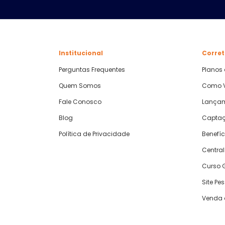
Institucional
Corret
Perguntas Frequentes
Planos
Quem Somos
Como V
Fale Conosco
Lança
Blog
Captaç
Política de Privacidade
Benefíc
Central
Curso G
Site Pe
Venda 