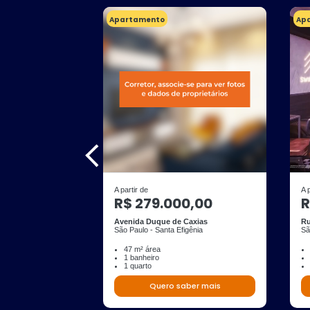
Apartamento
Ap
A partir de
A 
R$ 279.000,00
R
Avenida Duque de Caxias
Ru
São Paulo - Santa Efigênia
Sã
47 m² área
1 banheiro
1 quarto
Quero saber mais