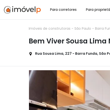
Para corretores
Para proprietá
Imóveis de construtoras
-
São Paulo
-
Barra F
Bem Viver Sousa Lima
Rua Sousa Lima, 227 - Barra Funda, São Pa