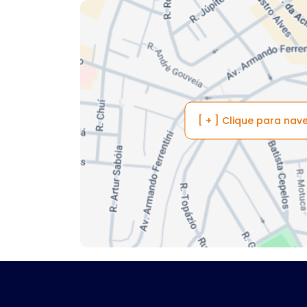
[ + ] Clique para na