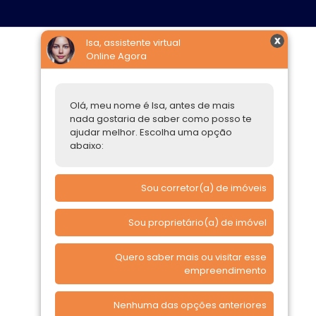
Isa, assistente virtual
Online Agora
Construtoras
Parcerias Imobiliárias
Olá, meu nome é Isa, antes de mais
nada gostaria de saber como posso te
Comprar ou alugar
ajudar melhor. Escolha uma opção
abaixo:
Quero Comprar
Quero Alugar
Sou corretor(a) de imóveis
Sou proprietário(a) de imóvel
Quero saber mais ou visitar esse
empreendimento
Nenhuma das opções anteriores