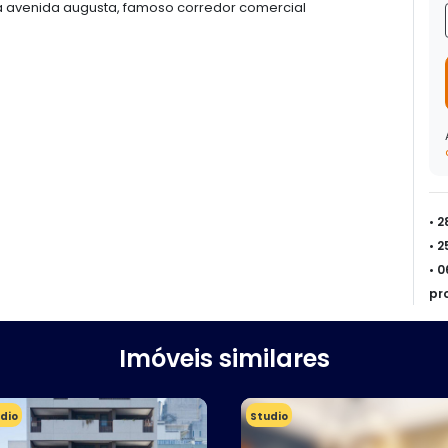
na avenida augusta, famoso corredor comercial
• 
• 
• 
pr
Imóveis similares
dio
Studio