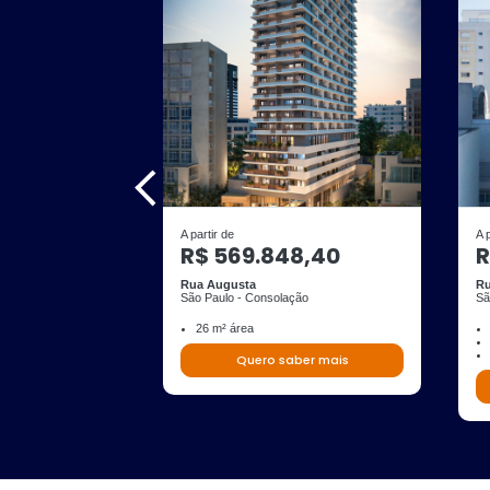
A partir de
A 
R$ 569.848,40
R
Rua Augusta
Ru
São Paulo - Consolação
Sã
26 m² área
Quero saber mais