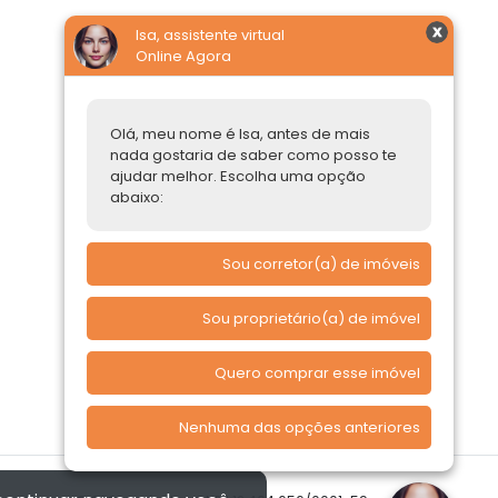
Isa, assistente virtual
Online Agora
Construtoras
Parcerias Imobiliárias
Olá, meu nome é Isa, antes de mais
Comprar ou alugar
nada gostaria de saber como posso te
ajudar melhor. Escolha uma opção
Quero Comprar
abaixo:
Quero Alugar
Sou corretor(a) de imóveis
Sou proprietário(a) de imóvel
Quero comprar esse imóvel
Nenhuma das opções anteriores