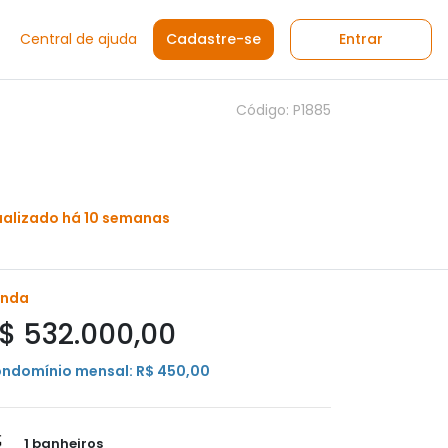
Central de ajuda
Cadastre-se
Entrar
Código: P1885
ualizado há 10 semanas
enda
$ 532.000,00
ndomínio mensal: R$ 450,00
1 banheiros