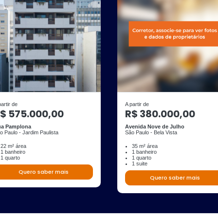
partir de
A partir de
$ 575.000,00
R$ 380.000,00
a Pamplona
Avenida Nove de Julho
o Paulo - Jardim Paulista
São Paulo - Bela Vista
22 m² área
35 m² área
1 banheiro
1 banheiro
1 quarto
1 quarto
1 suite
Quero saber mais
Quero saber mais