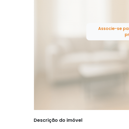
Associe-se pa
pr
Descrição do imóvel