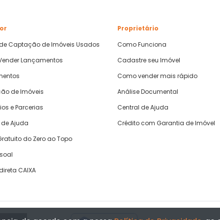
or
Proprietário
 de Captação de Imóveis Usados
Como Funciona
ender Lançamentos
Cadastre seu Imóvel
mentos
Como vender mais rápido
ão de Imóveis
Análise Documental
ios e Parcerias
Central de Ajuda
 de Ajuda
Crédito com Garantia de Imóvel
ratuito do Zero ao Topo
ssoal
direta CAIXA