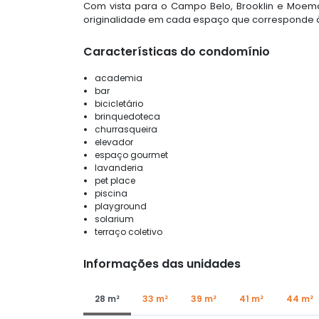
Com vista para o Campo Belo, Brooklin e Moe
originalidade em cada espaço que corresponde às
Características do condomínio
academia
bar
bicicletário
brinquedoteca
churrasqueira
elevador
espaço gourmet
lavanderia
pet place
piscina
playground
solarium
terraço coletivo
Informações das unidades
28 m²
33 m²
39 m²
41 m²
44 m²