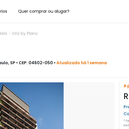
rios
Quer comprar ou alugar?
Belo
-
Oriz by Plano
ulo, SP • CEP: 04602-050 •
Atualizado há 1 semana
A 
R
Pr
Co
* f
Imó