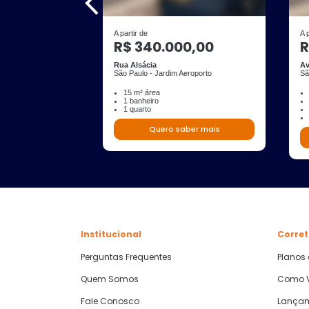
A partir de
A 
R$ 340.000,00
R
Rua Alsácia
Av
São Paulo - Jardim Aeroporto
Sã
15 m² área
1 banheiro
1 quarto
Quero saber mais
Institucional
Corret
Perguntas Frequentes
Planos
Quem Somos
Como V
Fale Conosco
Lança