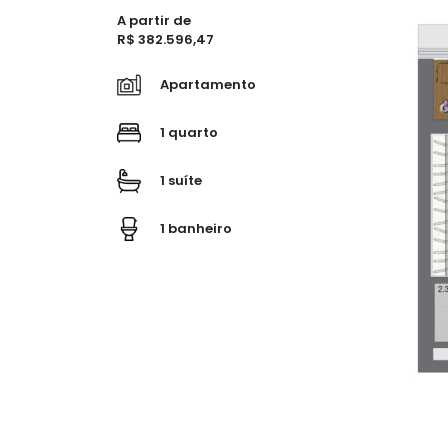
A partir de
R$ 382.596,47
Apartamento
1 quarto
1 suíte
1 banheiro