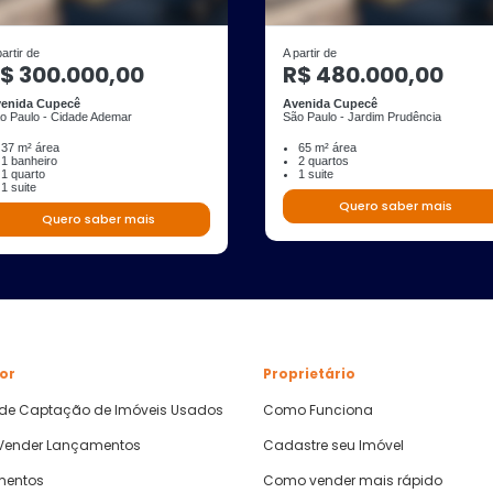
partir de
A partir de
$ 300.000,00
R$ 480.000,00
enida Cupecê
Avenida Cupecê
o Paulo - Cidade Ademar
São Paulo - Jardim Prudência
37 m² área
65 m² área
1 banheiro
2 quartos
1 quarto
1 suite
1 suite
Quero saber mais
Quero saber mais
or
Proprietário
 de Captação de Imóveis Usados
Como Funciona
ender Lançamentos
Cadastre seu Imóvel
mentos
Como vender mais rápido