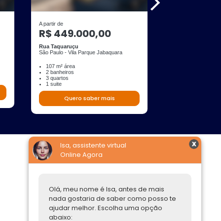
A partir de
A partir de
R$ 449.000,00
R$ 403.0
Rua Taquaruçu
Rua Ajuritiba
São Paulo - Vila Parque Jabaquara
São Paulo - Jardim O
107 m² área
70 m² área
2 banheiros
2 banheiros
3 quartos
3 quartos
1 suite
Quero s
Quero saber mais
Isa, assistente virtual
Online Agora
Construtoras
Parcerias Imobiliárias
Olá, meu nome é Isa, antes de mais
nada gostaria de saber como posso te
Comprar ou alugar
ajudar melhor. Escolha uma opção
abaixo:
Quero Comprar