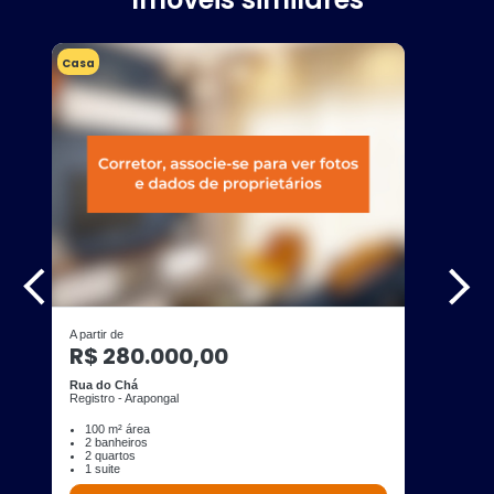
Casa
A partir de
R$ 280.000,00
Rua do Chá
Registro - Arapongal
100 m² área
2 banheiros
2 quartos
1 suite