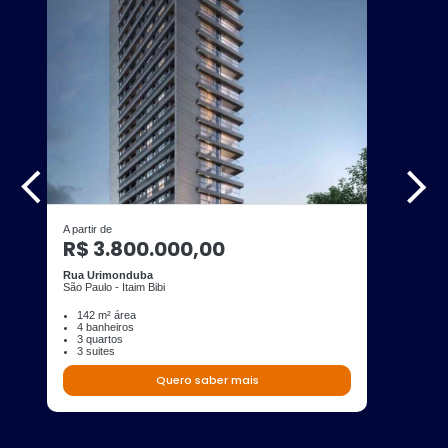
A partir de
R$ 3.800.000,00
Rua Urimonduba
São Paulo - Itaim Bibi
142 m² área
4 banheiros
3 quartos
3 suites
Quero saber mais