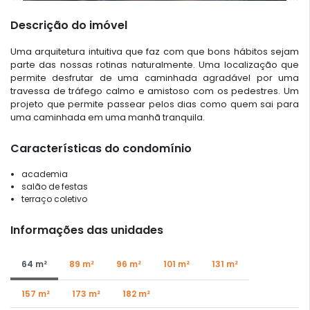
Descrição do imóvel
Uma arquitetura intuitiva que faz com que bons hábitos sejam
parte das nossas rotinas naturalmente. Uma localização que
permite desfrutar de uma caminhada agradável por uma
travessa de tráfego calmo e amistoso com os pedestres. Um
projeto que permite passear pelos dias como quem sai para
uma caminhada em uma manhã tranquila.
Características do condomínio
academia
salão de festas
terraço coletivo
Informações das unidades
64 m²
89 m²
96 m²
101 m²
131 m²
157 m²
173 m²
182 m²