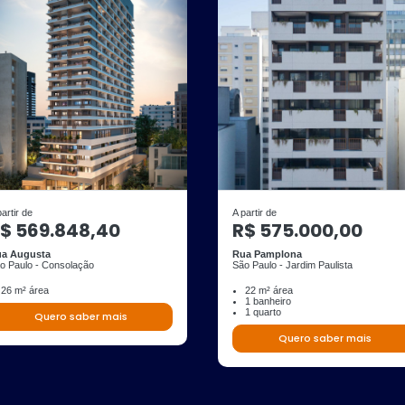
partir de
A partir de
$ 569.848,40
R$ 575.000,00
a Augusta
Rua Pamplona
o Paulo - Consolação
São Paulo - Jardim Paulista
26 m² área
22 m² área
1 banheiro
1 quarto
Quero saber mais
Quero saber mais