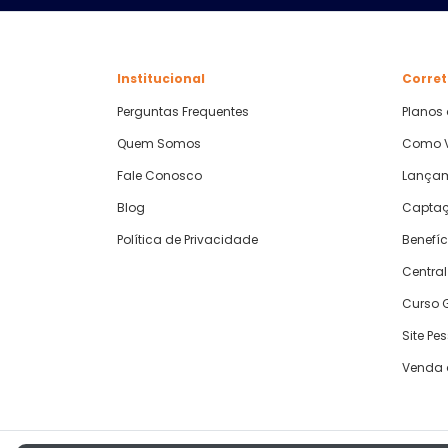
Institucional
Corret
Perguntas Frequentes
Planos
Quem Somos
Como V
Fale Conosco
Lança
Blog
Captaç
Política de Privacidade
Benefíc
Central
Curso G
Site Pe
Venda 