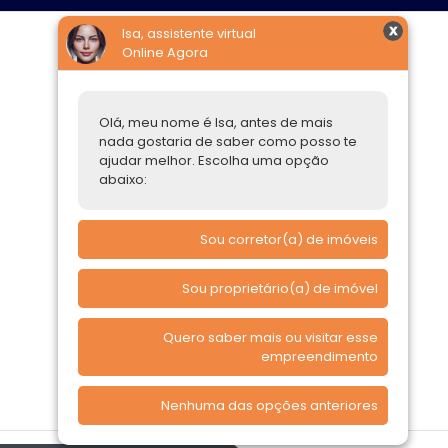
Isa, assistente virtual
Online Agora
Construtoras
Parcerias Imobiliárias
Olá, meu nome é Isa, antes de mais
nada gostaria de saber como posso te
Comprar ou alugar
ajudar melhor. Escolha uma opção
abaixo:
Quero Comprar
Quero Alugar
Sou corretor(a) de imóveis
Sou proprietário(a) de imóvel
Quero saber mais ou visitar esse
empreendimento
Nenhuma das opções anteriores