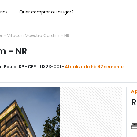
rios
Quer comprar ou alugar?
de
-
Vitacon Maestro Cardim - NR
m - NR
 Paulo, SP • CEP: 01323-001 •
Atualizado há 82 semanas
A 
R