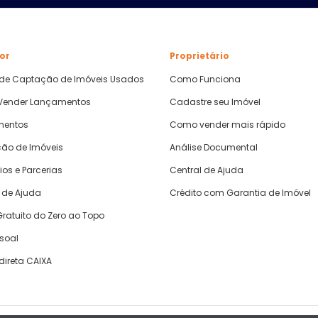
or
Proprietário
 de Captação de Imóveis Usados
Como Funciona
ender Lançamentos
Cadastre seu Imóvel
mentos
Como vender mais rápido
ão de Imóveis
Análise Documental
ios e Parcerias
Central de Ajuda
 de Ajuda
Crédito com Garantia de Imóvel
ratuito do Zero ao Topo
ssoal
direta CAIXA