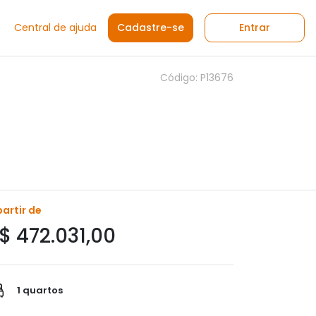
Central de ajuda
Cadastre-se
Entrar
Código: P13676
partir de
$ 472.031,00
1 quartos