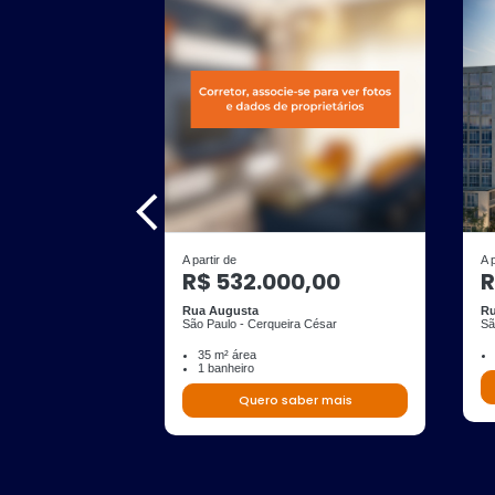
A partir de
A 
R$ 532.000,00
R
Rua Augusta
Ru
São Paulo - Cerqueira César
Sã
35 m² área
1 banheiro
Quero saber mais