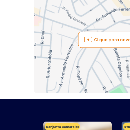
[ + ] Clique para na
Conjunto Comercial
Stu