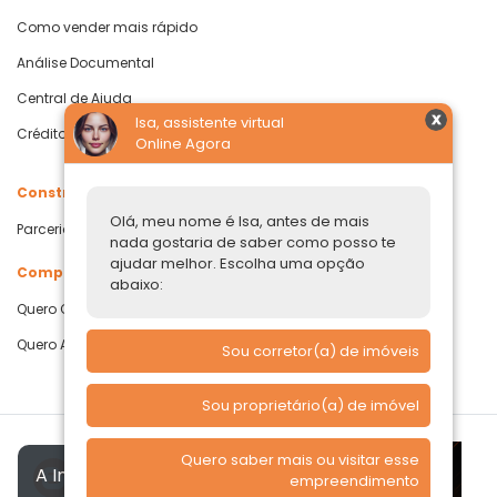
Como vender mais rápido
Análise Documental
Central de Ajuda
Isa, assistente virtual
Crédito com Garantia de Imóvel
Online Agora
Construtoras
Olá, meu nome é Isa, antes de mais
Parcerias Imobiliárias
nada gostaria de saber como posso te
ajudar melhor. Escolha uma opção
Comprar ou alugar
abaixo:
Quero Comprar
Quero Alugar
Sou corretor(a) de imóveis
Sou proprietário(a) de imóvel
Quero saber mais ou visitar esse
A Imóvelp utiliza cookies para
empreendimento