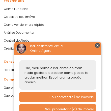
Proprietário
Como Funciona
Cadastre seu Imóvel
Como vender mais rápido
Análise Documental
Central de Ajuda
Isa, assistente virtual
Crédito com Garantia de Imóvel
Online Agora
Construtoras
Olá, meu nome é Isa, antes de mais
Parcerias Imobiliárias
nada gostaria de saber como posso te
ajudar melhor. Escolha uma opção
Comprar ou alugar
abaixo:
Quero Comprar
Quero Alugar
Sou corretor(a) de imóveis
Sou proprietário(a) de imóvel