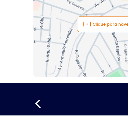
[ + ] Clique para na