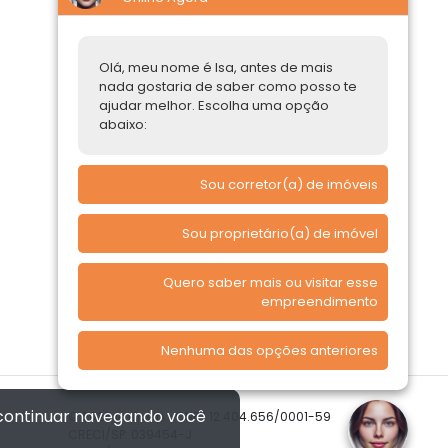
Construtoras
Parcerias Imobiliárias
Olá, meu nome é Isa, antes de mais
nada gostaria de saber como posso te
Comprar ou alugar
ajudar melhor. Escolha uma opção
abaixo:
Quero Comprar
Quero Alugar
Sou corretor(a) de imóveis
Sou proprietário(a) de imóvel
Quero saber mais ou visitar esse
empreendimento
Nenhuma das opções anteriores
 continuar navegando você
© 2026 Imóvelp • CNPJ 12.404.656/0001-59
CRECI/SP: 039454-J