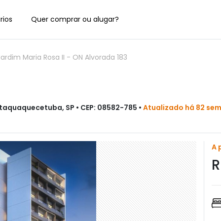
rios
Quer comprar ou alugar?
Jardim Maria Rosa II
-
ON Alvorada 183
 Itaquaquecetuba, SP • CEP: 08582-785 •
Atualizado há 82 se
A 
R