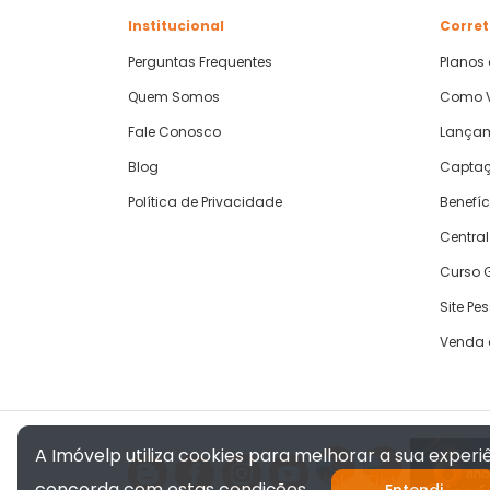
Institucional
Corret
Perguntas Frequentes
Planos
Quem Somos
Como V
Fale Conosco
Lança
Blog
Captaç
Política de Privacidade
Benefíc
Central
Curso G
Site Pe
Venda 
A Imóvelp utiliza cookies para melhorar a sua exper
concorda com estas condições.