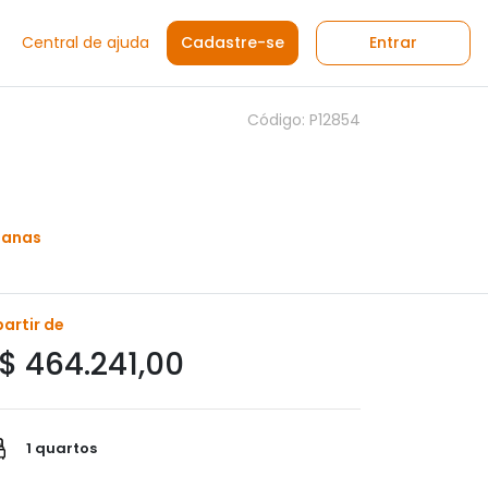
Central de ajuda
Cadastre-se
Entrar
Código: P12854
manas
partir de
$ 464.241,00
1 quartos