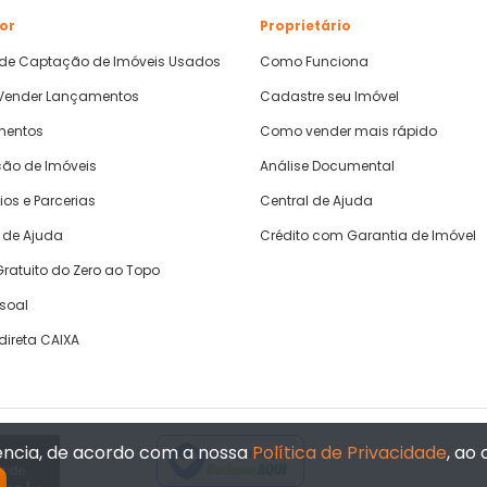
or
Proprietário
 de Captação de Imóveis Usados
Como Funciona
ender Lançamentos
Cadastre seu Imóvel
mentos
Como vender mais rápido
ão de Imóveis
Análise Documental
ios e Parcerias
Central de Ajuda
 de Ajuda
Crédito com Garantia de Imóvel
ratuito do Zero ao Topo
ssoal
direta CAIXA
iência, de acordo com a nossa
Política de Privacidade
, ao
Verificada por