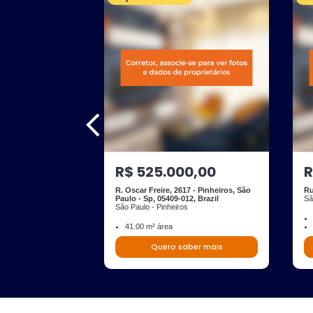
R$ 525.000,00
R
R. Oscar Freire, 2617 - Pinheiros, São
Ru
Paulo - Sp, 05409-012, Brazil
Sã
São Paulo - Pinheiros
41.00 m² área
Quero saber mais