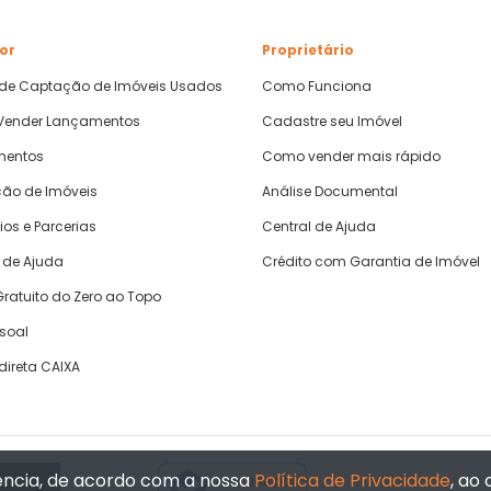
or
Proprietário
 de Captação de Imóveis Usados
Como Funciona
ender Lançamentos
Cadastre seu Imóvel
mentos
Como vender mais rápido
ão de Imóveis
Análise Documental
ios e Parcerias
Central de Ajuda
 de Ajuda
Crédito com Garantia de Imóvel
ratuito do Zero ao Topo
ssoal
direta CAIXA
iência, de acordo com a nossa
Política de Privacidade
, ao
Verificada por