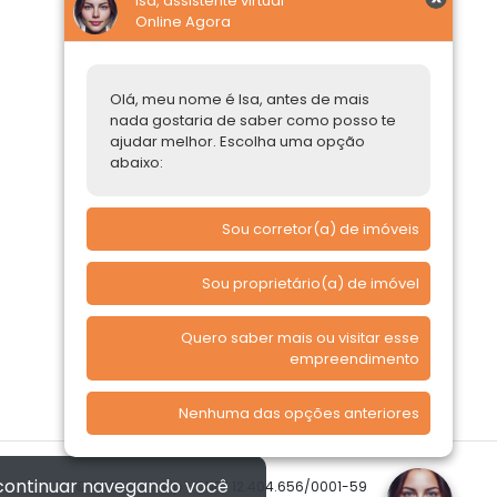
Isa, assistente virtual
Online Agora
Construtoras
Parcerias Imobiliárias
Olá, meu nome é Isa, antes de mais
nada gostaria de saber como posso te
Comprar ou alugar
ajudar melhor. Escolha uma opção
abaixo:
Quero Comprar
Quero Alugar
Sou corretor(a) de imóveis
Sou proprietário(a) de imóvel
Quero saber mais ou visitar esse
empreendimento
Nenhuma das opções anteriores
 continuar navegando você
© 2026 Imóvelp • CNPJ 12.404.656/0001-59