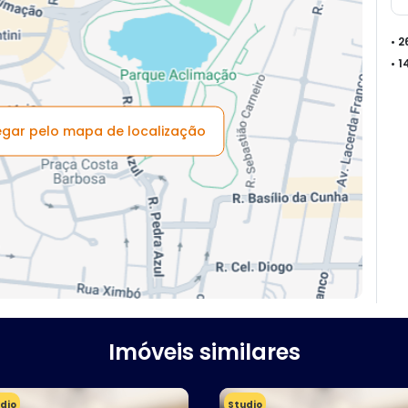
• 
• 
vegar pelo mapa de localização
Imóveis similares
dio
Studio