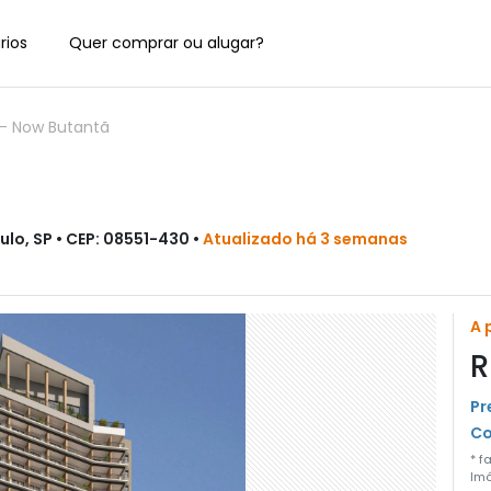
rios
Quer comprar ou alugar?
-
Now Butantã
ulo, SP • CEP: 08551-430 •
Atualizado há 3 semanas
A 
R
Pr
Co
* f
Imó