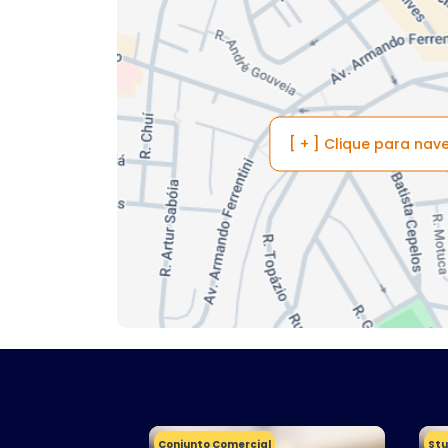
[ + ] Clique para na
Conjunto Comercial
Stu