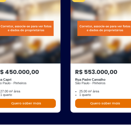
$ 450.000,00
R$ 553.000,00
a Capri
Rua Padre Carvalho
o Paulo - Pinheiros
São Paulo - Pinheiros
27.00 m² área
25.00 m² área
1 quarto
1 quarto
Quero saber mais
Quero saber mais