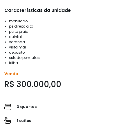
Características da unidade
mobiliado
pé direito alto
perto praia
quintal
varanda
vista mar
depósito
estudo permutas
trilha
Venda
R$ 300.000,00
3 quartos
1 suítes