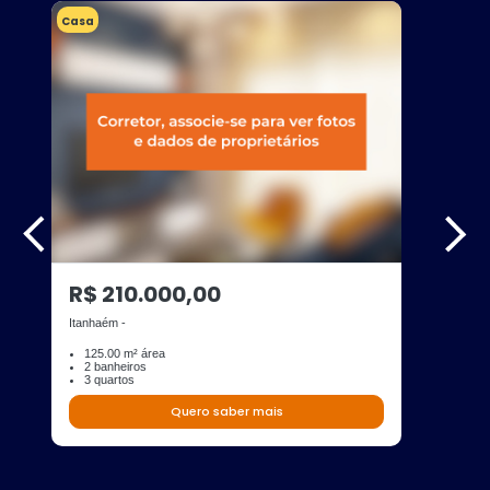
Casa
R$ 210.000,00
Itanhaém -
125.00 m² área
2 banheiros
3 quartos
Quero saber mais